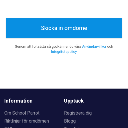
Skicka in omdöme
Genom att fortsätta så godkänner du våra
Användarvillkor
och
Integritetspolicy
Information
Upptäck
Om School Parrot
Registrera dig
Riktlinjer för omdömen
Blogg