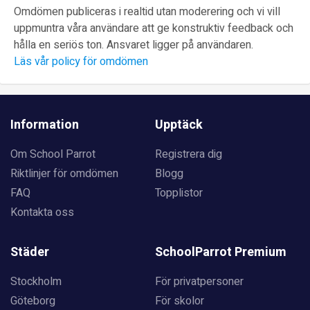
Omdömen publiceras i realtid utan moderering och vi vill
uppmuntra våra användare att ge konstruktiv feedback och
hålla en seriös ton. Ansvaret ligger på användaren.
Läs vår policy för omdömen
Information
Upptäck
Om School Parrot
Registrera dig
Riktlinjer för omdömen
Blogg
FAQ
Topplistor
Kontakta oss
Städer
SchoolParrot Premium
Stockholm
För privatpersoner
Göteborg
För skolor