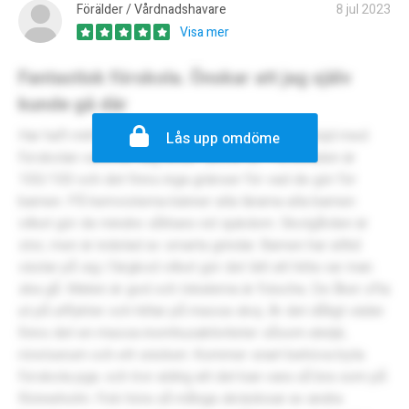
Förälder / Vårdnadshavare
8 jul 2023
Visa mer
Fantastisk förskola. Önskar att jag själv
kunde gå där
Har haft mitt barn här i över två år och har varit nöjd med
Lås upp omdöme
förskolan varenda dag under denna tid. Personalen är
100/100 och det finns inga gränser för vad de gör för
barnen. På hemvisterna känner alla lärarna alla barnen
vilket gör de mindre sårbara vid sjukdom. Skolgården är
stor, men är indelad av smarta grindar. Barnen har alltid
västar på sig i färgkod vilket gör det lätt att hitta var man
ska gå. Maten är god och lokalerna är fräscha. De åker ofta
ut på utflykter och hittar på massa skoj. Är det dåligt väder
finns det en massa inomhusaktiviteter såsom ateljé,
rörelserum och ett snickeri. Kommer snart behöva byta
förskola pga. och tror aldrig att det kan vara så bra som på
Rönneholm. Fick höra så många skräckisar av andra