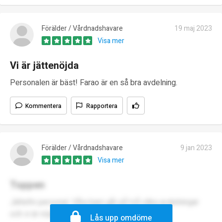
Förälder / Vårdnadshavare
19 maj 2023
Visa mer
Vi är jättenöjda
Personalen är bäst! Farao är en så bra avdelning.
Kommentera
Rapportera
Förälder / Vårdnadshavare
9 jan 2023
Visa mer
Toppen
Jättefin personal. Våra barn går på två olika avdelningar
och vi är nöjda med båda.
Lås upp omdöme