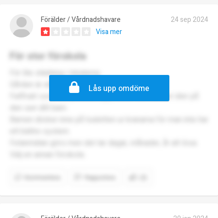
Förälder / Vårdnadshavare
24 sep 2024
Visa mer
För stor förskola
För lite städning i lokalerna.
Gården är alltid översvämmad vid regn.
Lås upp omdöme
Fallfrukt som inte plockas upp, råttor och kaniner äter på
den sen ditt barn.
Barnen dricker inne på toaletten ur kranarna för man inte har
ett bättre system.
Felanmälan görs men det tar dagar, månader, år att lösa.
Välj en annan förskola.
Kommentera
Rapportera
(2)