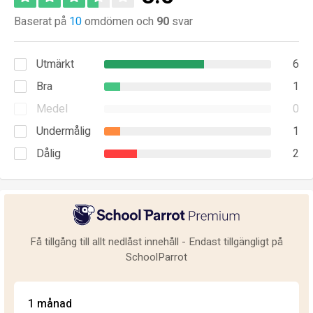
Baserat på
10
omdömen och
90
svar
Utmärkt
6
Bra
1
Medel
0
Undermålig
1
Dålig
2
Få tillgång till allt nedlåst innehåll - Endast tillgängligt på
SchoolParrot
1 månad