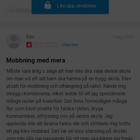
Lås upp omdöme
Kommentera
Rapportera
Elev
7 aug 2021
Visa mer
Mobbning med mera
Måste vara ärlig o säga att man inte ska välja denna skola
om man vill att sitt barn ska hamna på en trygg skola. Blev
utsatt för mobbning och uthängning på nätet. Kände mig
otrygg i korridorerna, vilket ledde till att jag spenderade
många raster på toaletten. Det finns förmodligen många
fler som blivit utsatta för falska rykten, dryga
kommentarer, utfrysning osv på denna skola. Jag
upplevde inte att lärarna fanns där och stöttade mig trotts
att jag blev mobbad. Det var en viss stämning på skolan
som inte alls var passande för att man ska känna sig trygg.