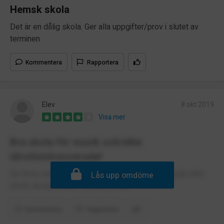
Hemsk skola
Det är en dålig skola. Ger alla uppgifter/prov i slutet av
terminen
Kommentera
Rapportera
Elev
8 okt 2019
Visa mer
Bra skola för musik och/eller
idrottsintresserade!
De finns väldigt bra klasser för de som gillar musik eller
Lås upp omdöme
idrott, skolan satsar mycket på det.
Kommentera
Rapportera