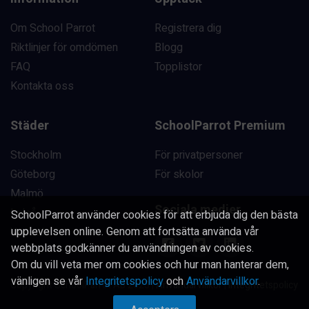
Om School Parrot
Registrera dig
Riktlinjer för omdömen
Blogg
FAQ
Topplistor
Kontakta oss
Städer
SchoolParrot Premium
Stockholm
För privatpersoner
Göteborg
För skolor
Malmö
Sociala medier
Luleå
SchoolParrot använder cookies för att erbjuda dig den bästa
upplevelsen online. Genom att fortsätta använda vår
Uppsala
webbplats godkänner du användningen av cookies.
Om du vill veta mer om cookies och hur man hanterar dem,
vänligen se vår
Integritetspolicy
och
Användarvillkor
.
Copyright SchoolParrot AB 2023
|
Användarvillkor
|
Integritetspolicy