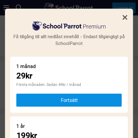
Logga in
Se alla skolor i Rosenlund, Södertälje
Få tillgång till allt nedlåst innehåll - Endast tillgängligt på
Rosenborgskolan
SchoolParrot
Grundskola · Kommunal · Södertälje
1 månad
29kr
Skriv ett omdöme
helt anonymt
Första månaden. Sedan 49kr / månad
Skriv omdöme
Fortsätt
Omdömen
1 år
2.4
199kr