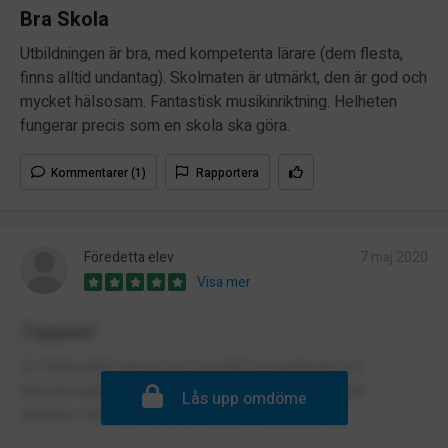
Bra Skola
Utbildningen är bra, med kompetenta lärare (dem flesta,
finns alltid undantag). Skolmaten är utmärkt, den är god och
mycket hälsosam. Fantastisk musikinriktning. Helheten
fungerar precis som en skola ska göra.
Kommentarer (1)
Rapportera
Föredetta elev
7 maj 2020
Visa mer
Toppen!
En fantastiskt skola med otroligt kompetenta och
tillmötesgående lärare och annan personal! Kunde
Lås upp omdöme
definitivt inte fått gå på en bättre grundskola.