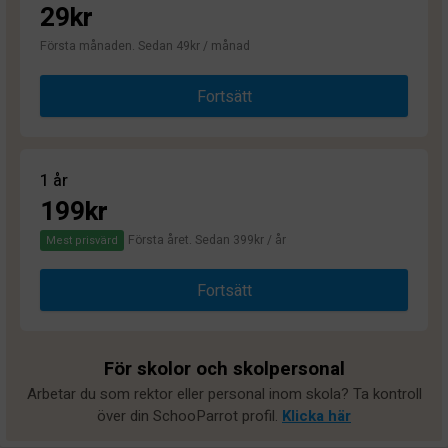
29kr
Första månaden. Sedan 49kr / månad
Fortsätt
1 år
199kr
Första året. Sedan 399kr / år
Mest prisvärd
Fortsätt
För skolor och skolpersonal
Arbetar du som rektor eller personal inom skola? Ta kontroll
över din SchooParrot profil.
Klicka här