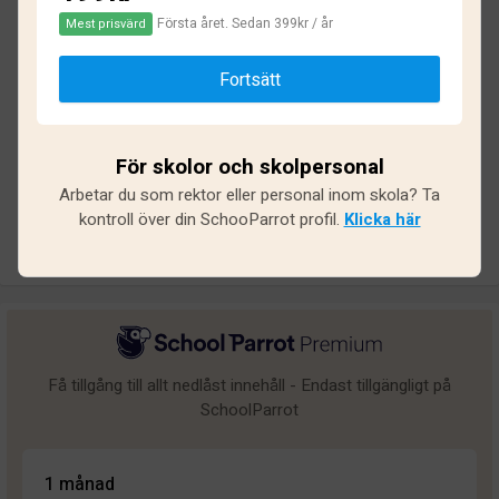
Första året. Sedan 399kr / år
Mest prisvärd
Baserat på
15
omdömen och
129
svar
Fortsätt
Utmärkt
1
Bra
2
För skolor och skolpersonal
Medel
3
Arbetar du som rektor eller personal inom skola? Ta
Undermålig
3
kontroll över din SchooParrot profil.
Klicka här
Dålig
6
Få tillgång till allt nedlåst innehåll - Endast tillgängligt på
SchoolParrot
1 månad