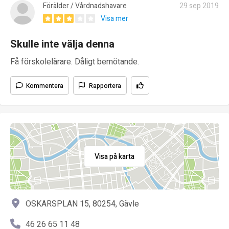
Förälder / Vårdnadshavare
29 sep 2019
Visa mer
Skulle inte välja denna
Få förskolelärare. Dåligt bemötande.
Kommentera
Rapportera
Visa på karta
OSKARSPLAN 15, 80254, Gävle
46 26 65 11 48