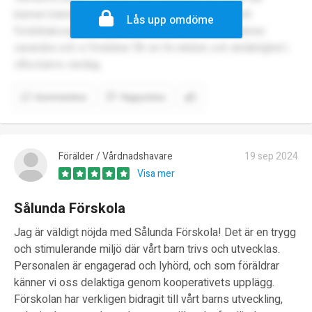
barnen känner sig trygga och sedda. Att det är ett
Lås upp omdöme
föräldrakooperativ gör att alla barn och vuxna känner
varandra och vi föräldrar får en fin inblick och delaktighet i
våra barns vardag.
Kommentera
Rapportera
Förälder / Vårdnadshavare
19 sep 2024
Visa mer
Sålunda Förskola
Jag är väldigt nöjda med Sålunda Förskola! Det är en trygg
och stimulerande miljö där vårt barn trivs och utvecklas.
Personalen är engagerad och lyhörd, och som föräldrar
känner vi oss delaktiga genom kooperativets upplägg.
Förskolan har verkligen bidragit till vårt barns utveckling,