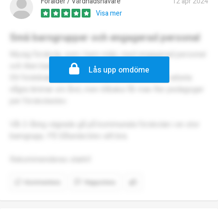
Förälder / Vårdnadshavare
12 apr 2024
Visa mer
Små barngrupper och engagerad personal
Mysig förskola, som i hem-miljö, med engagerad personal
och liten barngrupp.
Lås upp omdöme
Ett föräldrakooperativ där man som förälder får arbeta
några timmar om året, men tillbaka får man fler pedagoger
per förskoleelev.
Vår 2-åring vägrade gå på kommunala förskolan i en stor
barngrupp. På Sålunda blev allt bra.
Rekommenderas starkt!
Kommentera
Rapportera