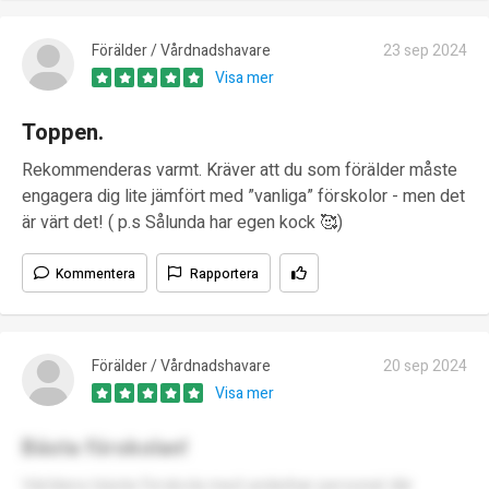
Förälder / Vårdnadshavare
23 sep 2024
Visa mer
Toppen.
Rekommenderas varmt. Kräver att du som förälder måste
engagera dig lite jämfört med ”vanliga” förskolor - men det
är värt det! ( p.s Sålunda har egen kock 🥰)
Kommentera
Rapportera
Förälder / Vårdnadshavare
20 sep 2024
Visa mer
Bästa förskolan!
Världens bästa förskola med underbar personal där