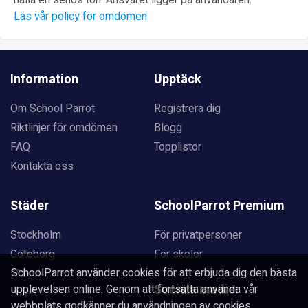
Läs vår policy för omdömen
Information
Upptäck
Om School Parrot
Registrera dig
Riktlinjer för omdömen
Blogg
FAQ
Topplistor
Kontakta oss
Städer
SchoolParrot Premium
Stockholm
För privatpersoner
Göteborg
För skolor
SchoolParrot använder cookies för att erbjuda dig den bästa
Malmö
Sociala medier
upplevelsen online. Genom att fortsätta använda vår
Luleå
webbplats godkänner du användningen av cookies.