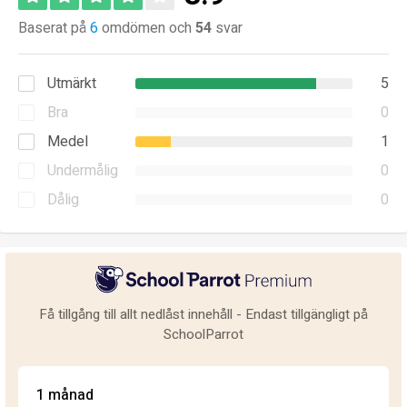
Baserat på
6
omdömen och
54
svar
Utmärkt
5
Bra
0
Medel
1
Undermålig
0
Dålig
0
Få tillgång till allt nedlåst innehåll - Endast tillgängligt på
SchoolParrot
1 månad