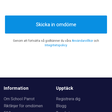
Skicka in omdöme
Genom att fortsätta så godkänner du våra
Användarvillkor
och
Integritetspolicy
Information
Upptäck
Om School Parrot
Registrera dig
Riktlinjer för omdömen
Blogg