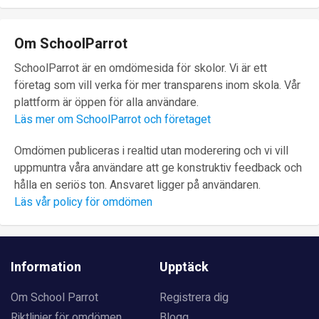
Om SchoolParrot
SchoolParrot är en omdömesida för skolor. Vi är ett
företag som vill verka för mer transparens inom skola. Vår
plattform är öppen för alla användare.
Läs mer om SchoolParrot och företaget
Omdömen publiceras i realtid utan moderering och vi vill
uppmuntra våra användare att ge konstruktiv feedback och
hålla en seriös ton. Ansvaret ligger på användaren.
Läs vår policy för omdömen
Information
Upptäck
Om School Parrot
Registrera dig
Riktlinjer för omdömen
Blogg