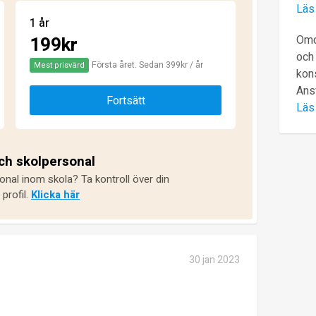
Läs
1 år
199kr
Omd
och 
Första året. Sedan 399kr / år
Mest prisvärd
kons
Ans
Fortsätt
Läs
och skolpersonal
onal inom skola? Ta kontroll över din
profil.
Klicka här
30 jan 2023