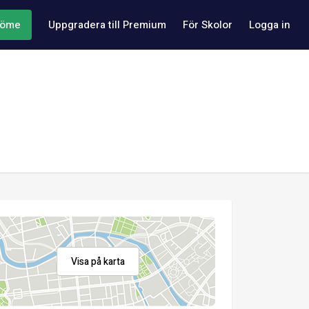
döme
Uppgradera till Premium
För Skolor
Logga in
Visa på karta