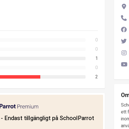
0
0
1
0
2
Om
Sch
ett 
ll - Endast tillgängligt på SchoolParrot
inom
anv