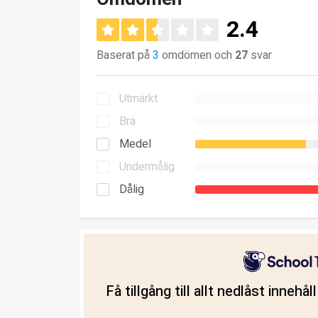
2.4
Baserat på
3
omdömen och
27
svar
Utmärkt
Bra
Medel
Undermålig
Dålig
Få tillgång till allt nedlåst innehå