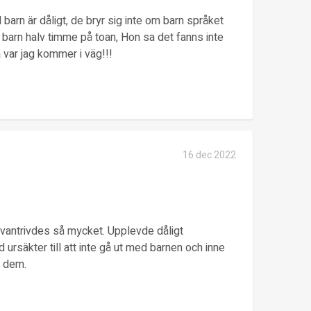
rn är dåligt, de bryr sig inte om barn språket
t barn halv timme på toan, Hon sa det fanns inte
å var jag kommer i väg!!!
16 dec 2022
n vantrivdes så mycket. Upplevde dåligt
rsäkter till att inte gå ut med barnen och inne
a dem.