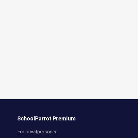
SchoolParrot Premium
För privatpersoner