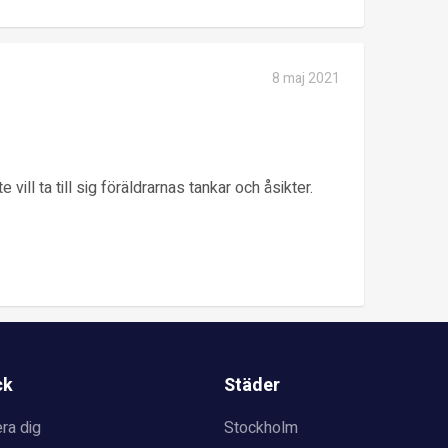
8 maj 2021
ll ta till sig föräldrarnas tankar och åsikter.
ck
Städer
ra dig
Stockholm