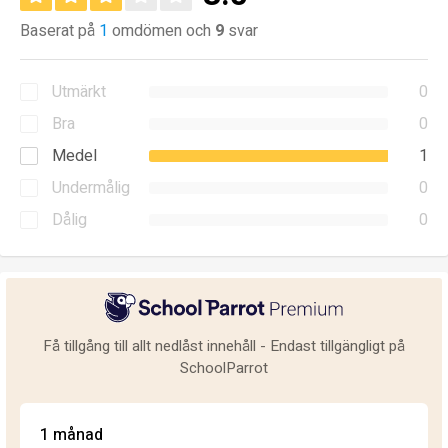
Baserat på
1
omdömen och
9
svar
Utmärkt
0
Bra
0
Medel
1
Undermålig
0
Dålig
0
Få tillgång till allt nedlåst innehåll - Endast tillgängligt på
SchoolParrot
1 månad