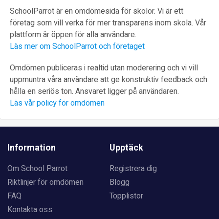
SchoolParrot är en omdömesida för skolor. Vi är ett
företag som vill verka för mer transparens inom skola. Vår
plattform är öppen för alla användare.
Läs mer om SchoolParrot och företaget
Omdömen publiceras i realtid utan moderering och vi vill
uppmuntra våra användare att ge konstruktiv feedback och
hålla en seriös ton. Ansvaret ligger på användaren.
Läs vår policy för omdömen
Information
Upptäck
Om School Parrot
Registrera dig
Riktlinjer för omdömen
Blogg
FAQ
Topplistor
Kontakta oss