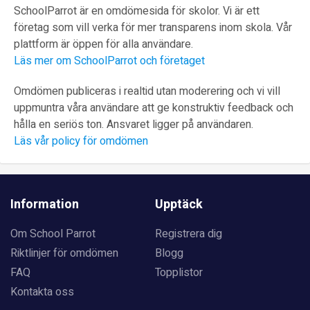
SchoolParrot är en omdömesida för skolor. Vi är ett
företag som vill verka för mer transparens inom skola. Vår
plattform är öppen för alla användare.
Läs mer om SchoolParrot och företaget
Omdömen publiceras i realtid utan moderering och vi vill
uppmuntra våra användare att ge konstruktiv feedback och
hålla en seriös ton. Ansvaret ligger på användaren.
Läs vår policy för omdömen
Information
Upptäck
Om School Parrot
Registrera dig
Riktlinjer för omdömen
Blogg
FAQ
Topplistor
Kontakta oss