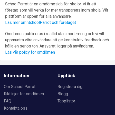
SchoolParrot är en omdömesida för skolor. Vi är ett
företag som vill verka för mer transparens inom skola. Vår
plattform är öppen för alla användare.
Läs mer om SchoolParrot och företaget
Omdömen publiceras i realtid utan moderering och vi vill
uppmuntra våra användare att ge konstruktiv feedback och
hålla en seriös ton. Ansvaret ligger på användaren.
Läs vår policy för omdömen
Information
Upptäck
Om School Parrot
Registrera dig
Riktlinjer för omdömen
Blogg
FAQ
Topplistor
Kontakta oss