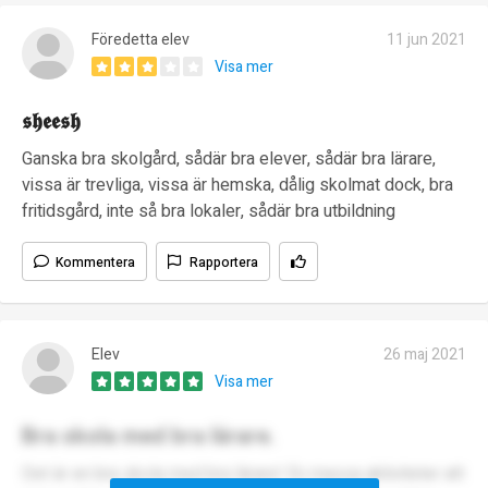
Föredetta elev
11 jun 2021
Visa mer
𝖘𝖍𝖊𝖊𝖘𝖍
Ganska bra skolgård, sådär bra elever, sådär bra lärare,
vissa är trevliga, vissa är hemska, dålig skolmat dock, bra
fritidsgård, inte så bra lokaler, sådär bra utbildning
Kommentera
Rapportera
Elev
26 maj 2021
Visa mer
Bra skola med bra lärare.
Det är en bra skola med bra lärare! En massa aktiviteter att