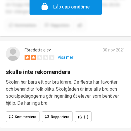
en trygg miljö.. DÅ ska du inte vända dig hit.. Denna skola
Lås upp omdöme
bör stängas
Kommentera
Rapportera
Föredetta elev
30 nov 2021
Visa mer
skulle inte rekomendera
Skolan har bara ett par bra lärare. De flesta har favoriter
och behandlar folk olika. Skolgården är inte alls bra och
socialpedagogerna gör ingenting åt elever som behöver
hjälp. De har inga bra
Kommentera
Rapportera
(1)