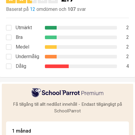
Baserat på
12
omdömen och
107
svar
Utmärkt
2
Bra
2
Medel
2
Undermålig
2
Dålig
4
Få tillgång till allt nedlåst innehåll - Endast tillgängligt på
SchoolParrot
1 månad