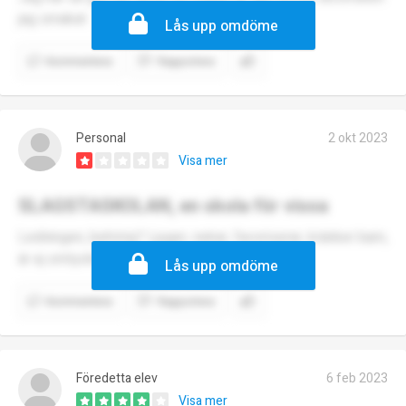
jag smakat
Lås upp omdöme
Kommentera
Rapportera
Personal
2 okt 2023
Visa mer
SLAGSTASKOLAN, en skola för vissa
Ledningen, behörig? Ljuger, nekar, favoriserar, kränker barn,
är ej omtyckt
Lås upp omdöme
Kommentera
Rapportera
Föredetta elev
6 feb 2023
Visa mer