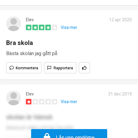
Elev
12 apr 2020
Visa mer
Bra skola
Bästa skolan jag gått på
Kommentera
Rapportera
Elev
31 dec 2019
Visa mer
skolan är hämsk
lärarna är elaka och har favoriter
Lås upp omdöme