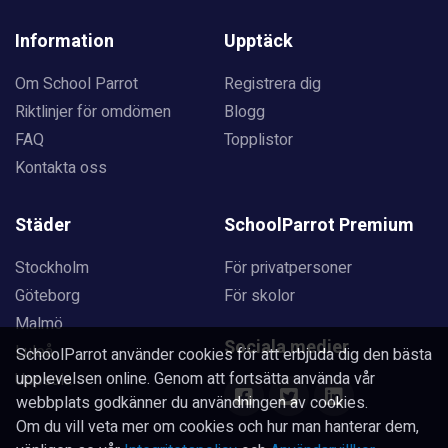
Information
Upptäck
Om School Parrot
Registrera dig
Riktlinjer för omdömen
Blogg
FAQ
Topplistor
Kontakta oss
Städer
SchoolParrot Premium
Stockholm
För privatpersoner
Göteborg
För skolor
Malmö
Sociala medier
Luleå
SchoolParrot använder cookies för att erbjuda dig den bästa
upplevelsen online. Genom att fortsätta använda vår
Uppsala
webbplats godkänner du användningen av cookies.
Om du vill veta mer om cookies och hur man hanterar dem,