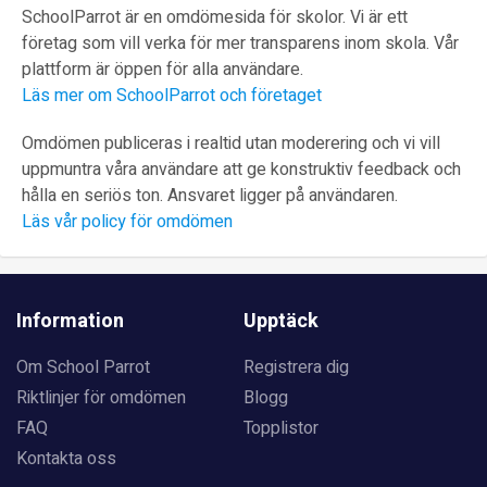
SchoolParrot är en omdömesida för skolor. Vi är ett
företag som vill verka för mer transparens inom skola. Vår
plattform är öppen för alla användare.
Läs mer om SchoolParrot och företaget
Omdömen publiceras i realtid utan moderering och vi vill
uppmuntra våra användare att ge konstruktiv feedback och
hålla en seriös ton. Ansvaret ligger på användaren.
Läs vår policy för omdömen
Information
Upptäck
Om School Parrot
Registrera dig
Riktlinjer för omdömen
Blogg
FAQ
Topplistor
Kontakta oss