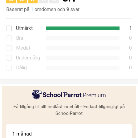
Baserat på
1
omdömen och
9
svar
Utmärkt
1
Bra
0
Medel
0
Undermålig
0
Dålig
0
Få tillgång till allt nedlåst innehåll - Endast tillgängligt på
SchoolParrot
1 månad