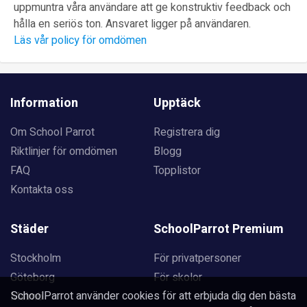
uppmuntra våra användare att ge konstruktiv feedback och
hålla en seriös ton. Ansvaret ligger på användaren.
Läs vår policy för omdömen
Information
Upptäck
Om School Parrot
Registrera dig
Riktlinjer för omdömen
Blogg
FAQ
Topplistor
Kontakta oss
Städer
SchoolParrot Premium
Stockholm
För privatpersoner
Göteborg
För skolor
SchoolParrot använder cookies för att erbjuda dig den bästa
Malmö