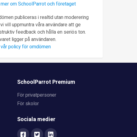
 mer om SchoolParrot och företaget
ömen publiceras i realtid utan moderering
vi vill uppmuntra våra användare att ge
truktiv feedback och hålla en seriös ton.
varet ligger på användaren.
 vår policy för omdömen
SchoolParrot Premium
För privatpersoner
För skolor
Sociala medier