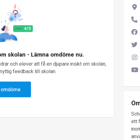
 om skolan - Lämna omdöme nu.
rar och elever att få en djupare insikt om skolan,
yttig feedback till skolan.
v omdöme
Om
Sch
ett 
inom
anv