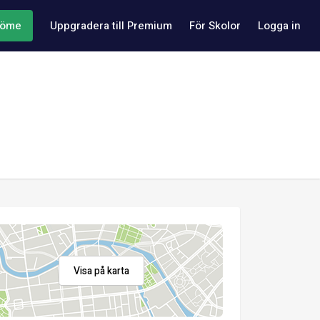
döme
Uppgradera till Premium
För Skolor
Logga in
Visa på karta