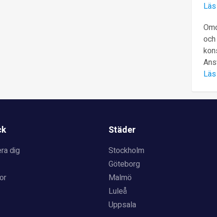
Läs
Omd
och 
kons
Ans
Läs
ck
Städer
ra dig
Stockholm
Göteborg
or
Malmö
Luleå
Uppsala