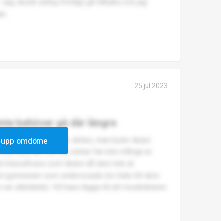
ag skulle aldrig frivilligt gå tillbaka och jag
an.
25 jul 2023
 inte behöver gå där längre
 och jag hatar den där skiten, man byter lärare
 upp omdöme
l inte vara där och de verkar fan inte många av
pt klassificera som lärare då dem inte är
 ut gymnasiet som undervisade (no hate till dem
r utbildade). Vill bara lägga till att musikläraren