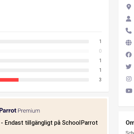
1
0
1
1
3
ll - Endast tillgängligt på SchoolParrot
Om
Sch