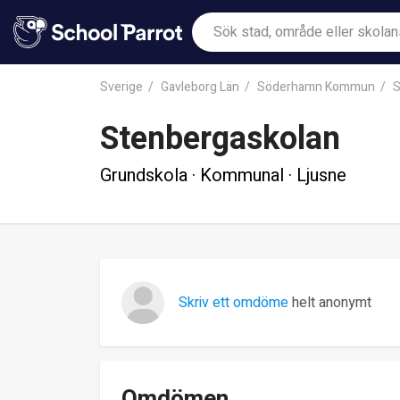
Sverige
Gavleborg Län
Söderhamn Kommun
S
Stenbergaskolan
Grundskola · Kommunal · Ljusne
Skriv ett omdöme
helt anonymt
Omdömen