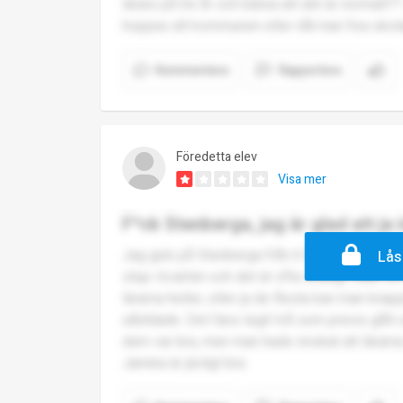
lärare på tre år och känna att det är normalt?? J
hoppas att kommunen eller nån kan fixa skol
Kommentera
Rapportera
Föredetta elev
Visa mer
F*ck Stenberga, jag är glad att ja
Jag gick på Stenberga från 6 års upp till nian
Lås
stup i kvarten och det är ofta stökigt. Man vil
lärarna heller, eller ja de flesta kan man knap
utbildade. Det fans legit två som precis gått
dem var bra, men man hade önskat att lärarna va
Jamina är jävligt bra.