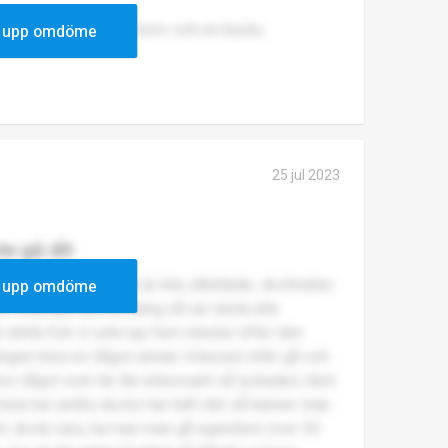
 sen. på grund av en korv och en bastu.
 upp omdöme
25 jul 2023
te gå dit
 hatar skolan. Lärarna är inte utbildade, skolmaten
 upp omdöme
Som exempel på oordning så.var nästa alla
 detta fick vi veta typ fem minuter efter den
tingen höra av någon annan i klassen eller gå och
rev något som lär lite interesant så lyckades dem
t höra hur andra skolor har haft det så känner man
 en skola vara, hur kan man gå egendom över 30