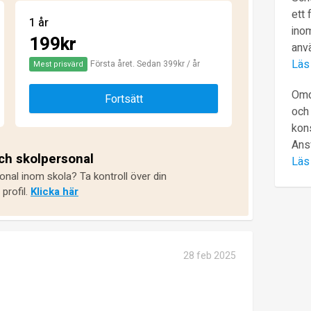
ett 
1 år
inom
199kr
anv
Läs
Första året. Sedan 399kr / år
Mest prisvärd
Omd
Fortsätt
och 
kons
Ans
och skolpersonal
Läs
onal inom skola? Ta kontroll över din
profil.
Klicka här
28 feb 2025