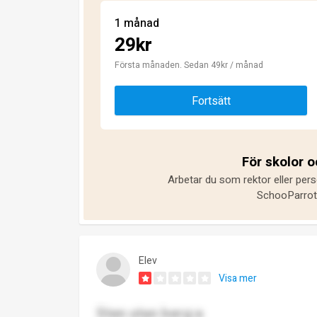
1 månad
29kr
Första månaden. Sedan 49kr / månad
Fortsätt
För skolor 
Arbetar du som rektor eller pers
SchooParrot 
Elev
Visa mer
Sten utan berg:a