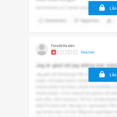
Idrottshallen pt.2 hände nästan för en månad
Lås
Kommentera
Rapportera
Föredetta elev
Visa mer
Jag är glad att jag aldrig mer mås
Jag gick på Stenberga från 6 års till nian och
Lås
suger och ingen känns ordnat, allt är kaos. 
mentorstider min klass skulle ha inställda och
skulle börjat, vi fick reda på de genom att an
leta efter våra mentorer. Så fort skolan besk
alltid förstöra det. När jag nu i gymnasiet fåt
sig nästan dum, för hur dålig kan egentligen