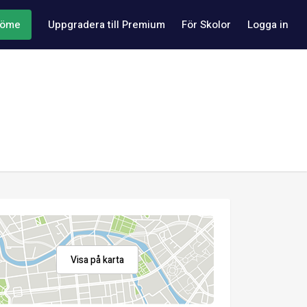
döme
Uppgradera till Premium
För Skolor
Logga in
Visa på karta