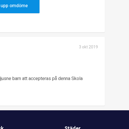
niskor - Alex. :)
 upp omdöme
3 okt 2019
 ljusne barn att accepteras på denna Skola
ck
Städer