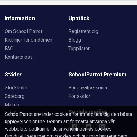
Information
Upptäck
Om School Parrot
Registrera dig
Riktlinjer för omdömen
Blogg
FAQ
Topplistor
Kontakta oss
Städer
SchoolParrot Premium
Stockholm
För privatpersoner
Göteborg
För skolor
Malmö
Sociala medier
Luleå
SchoolParrot använder cookies för att erbjuda dig den bästa
upplevelsen online. Genom att fortsätta använda vår
Uppsala
webbplats godkänner du användningen av cookies.
Om du vill veta mer om cookies och hur man hanterar dem,