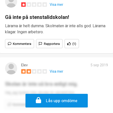
Visa mer
Gå inte på stenstalidskolan!
Lärarna är helt dumma. Skolmaten är inte alls god. Lärarna
klagar. Ingen arbetsro.
Kommentera
Rapportera
(1)
Elev
5 sep 2019
Visa mer
Skolan är inte så bra enligt mig.
Hej, jag tycker inte skolan är särskilt bra.
Lås upp omdöme
Kommentera
Rapportera
(1)