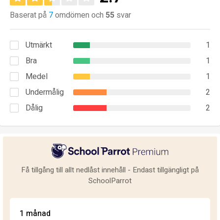
Baserat på
7
omdömen och
55
svar
Utmärkt
1
Bra
1
Medel
1
Undermålig
2
Dålig
2
Få tillgång till allt nedlåst innehåll - Endast tillgängligt på
SchoolParrot
1 månad