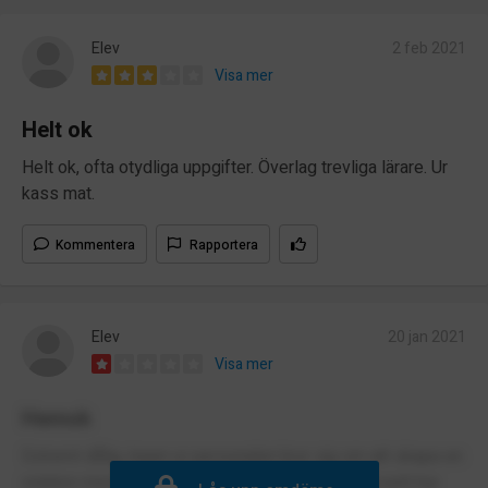
Elev
2 feb 2021
Visa mer
Helt ok
Helt ok, ofta otydliga uppgifter. Överlag trevliga lärare. Ur
kass mat.
Kommentera
Rapportera
Elev
20 jan 2021
Visa mer
Hemsk
Extremt dålig, ingen ur personalen bryr sig om att skapa en
relation med eleverna och de hjälper en inte oavsett hur