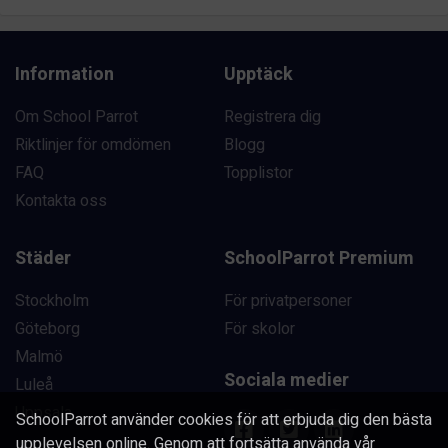
Information
Upptäck
Om School Parrot
Registrera dig
Riktlinjer för omdömen
Blogg
FAQ
Topplistor
Kontakta oss
Städer
SchoolParrot Premium
Stockholm
För privatpersoner
Göteborg
För skolor
Malmö
Sociala medier
Luleå
Uppsala
SchoolParrot använder cookies för att erbjuda dig den bästa
upplevelsen online. Genom att fortsätta använda vår