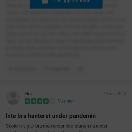
Lås upp omdöme
dåligt du mår. Har flera läkarintyg att jag ska få minskad
stress och anpassad studieplan men dom skiter i det
fullständigt och säger bara att restauranglinjen är fel val för
mig. Hatar skolan verkligen, snart har jag gått 2 år där utan
någon som brytt sig eller någon som hjälpt mig över huvud
taget. De har dessutom sagt till mig att jag skulle skämma
ut skolan under praktiken och att jag inte kommer klara
kurserna oavsett hur hårt jag kämpar.
Kommentera
Rapportera
Elev
10 sep 2020
Visa mer
Inte bra hanterat under pandemin
Skolan i sig är bra men under skolstarten nu under