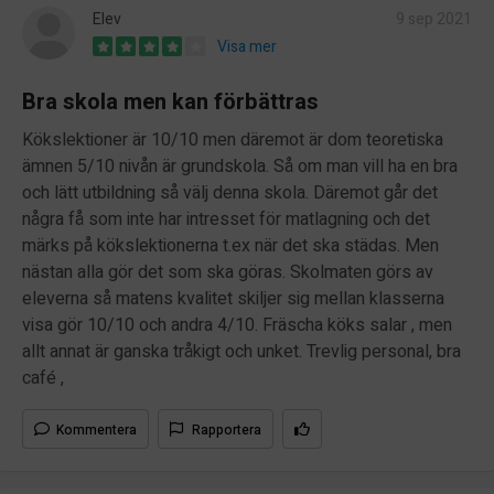
Elev
9 sep 2021
Visa mer
Bra skola men kan förbättras
Kökslektioner är 10/10 men däremot är dom teoretiska
ämnen 5/10 nivån är grundskola. Så om man vill ha en bra
och lätt utbildning så välj denna skola. Däremot går det
några få som inte har intresset för matlagning och det
märks på kökslektionerna t.ex när det ska städas. Men
nästan alla gör det som ska göras. Skolmaten görs av
eleverna så matens kvalitet skiljer sig mellan klasserna
visa gör 10/10 och andra 4/10. Fräscha köks salar , men
allt annat är ganska tråkigt och unket. Trevlig personal, bra
café ,
Kommentera
Rapportera