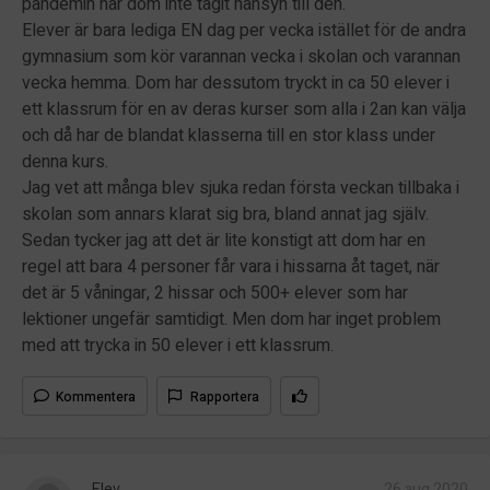
pandemin har dom inte tagit hänsyn till den.
Elever är bara lediga EN dag per vecka istället för de andra
gymnasium som kör varannan vecka i skolan och varannan
vecka hemma. Dom har dessutom tryckt in ca 50 elever i
ett klassrum för en av deras kurser som alla i 2an kan välja
och då har de blandat klasserna till en stor klass under
denna kurs.
Jag vet att många blev sjuka redan första veckan tillbaka i
skolan som annars klarat sig bra, bland annat jag själv.
Sedan tycker jag att det är lite konstigt att dom har en
regel att bara 4 personer får vara i hissarna åt taget, när
det är 5 våningar, 2 hissar och 500+ elever som har
lektioner ungefär samtidigt. Men dom har inget problem
med att trycka in 50 elever i ett klassrum.
Kommentera
Rapportera
Elev
26 aug 2020