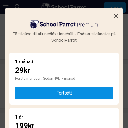
Logga in
Se alla skolor i Johanneshov, Enskede-Årsta-Vantör,
Stockholm
Få tillgång till allt nedlåst innehåll - Endast tillgängligt på
SchoolParrot
Stockholms Hotell och Restaurangskola
Gymnasium · Kommunal · Johanneshov
1 månad
29kr
Skriv ett omdöme
helt anonymt
Första månaden. Sedan 49kr / månad
Fortsätt
Skriv omdöme
1 år
Omdömen
199kr