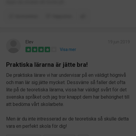
linjen du önskar att testa på.
Kommentera
Rapportera
Elev
19 jun 2019
Visa mer
Praktiska lärarna är jätte bra!
De praktiska lärare vi har undervisar på en väldigt högnivå
och man lär sig jätte mycket. Dessvärre så faller det ofta
lite på de teoretiska lärarna, vissa har väldigt svårt för det
svenska språket och jag tror knappt dem har behörighet till
att bedöma vårt skolarbete.
Men är du inte intresserad av de teoretiska så skulle detta
vara en perfekt skola för dig!