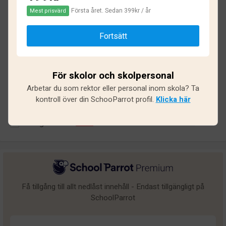
3.3
Första året. Sedan 399kr / år
Mest prisvärd
Baserat på
13
omdömen och
98
svar
Fortsätt
Utmärkt
2
För skolor och skolpersonal
Bra
6
Arbetar du som rektor eller personal inom skola? Ta
Medel
2
kontroll över din SchooParrot profil.
Klicka här
Undermålig
1
Dålig
2
Få tillgång till allt nedlåst innehåll - Endast tillgängligt på
SchoolParrot