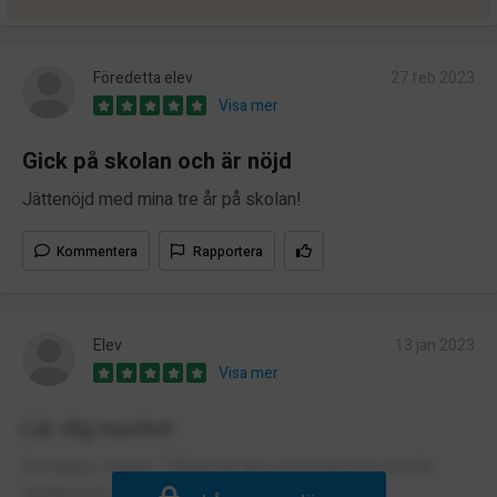
Föredetta elev
27 feb 2023
Visa mer
Gick på skolan och är nöjd
Jättenöjd med mina tre år på skolan!
Kommentera
Rapportera
Elev
13 jan 2023
Visa mer
Lär dig mycket
Bra lärare, lokaler. Tråkigt att äta vuxenmat men du blir
duktig kock.