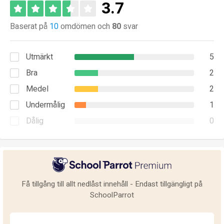
3.7
Baserat på
10
omdömen och
80
svar
Utmärkt
5
Bra
2
Medel
2
Undermålig
1
Dålig
0
Få tillgång till allt nedlåst innehåll - Endast tillgängligt på
SchoolParrot