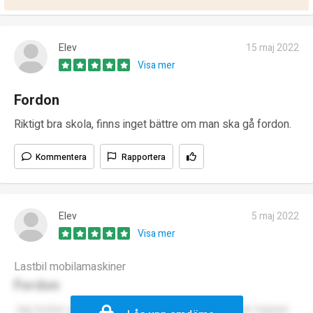
Elev
15 maj 2022
Visa mer
Fordon
Riktigt bra skola, finns inget bättre om man ska gå fordon.
Kommentera
Rapportera
Elev
5 maj 2022
Visa mer
Lastbil mobilamaskiner
Fordon
Jag tycker att skolan är helt fantastisk. Lärarna är toppen