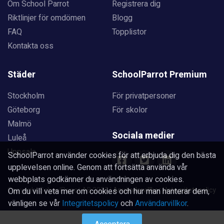
Om School Parrot
Registrera dig
Riktlinjer för omdömen
Blogg
FAQ
Topplistor
Kontakta oss
Städer
SchoolParrot Premium
Stockholm
För privatpersoner
Göteborg
För skolor
Malmö
Sociala medier
Luleå
Uppsala
SchoolParrot använder cookies för att erbjuda dig den bästa
upplevelsen online. Genom att fortsätta använda vår
webbplats godkänner du användningen av cookies.
Copyright SchoolParrot AB 2023
|
Användarvillkor
|
Integritetspolicy
Om du vill veta mer om cookies och hur man hanterar dem,
vänligen se vår
Integritetspolicy
och
Användarvillkor
.