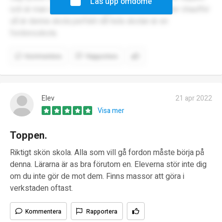
Lås upp omdöme
och är man ute efter att plugga till mekaniker eller chaufför
så är denna skola perfekt då hela skolan är en
fordonsskola.
Kommentera
Rapportera
Elev
21 apr 2022
Visa mer
Toppen.
Riktigt skön skola. Alla som vill gå fordon måste börja på
denna. Lärarna är as bra förutom en. Eleverna stör inte dig
om du inte gör de mot dem. Finns massor att göra i
verkstaden oftast.
Kommentera
Rapportera