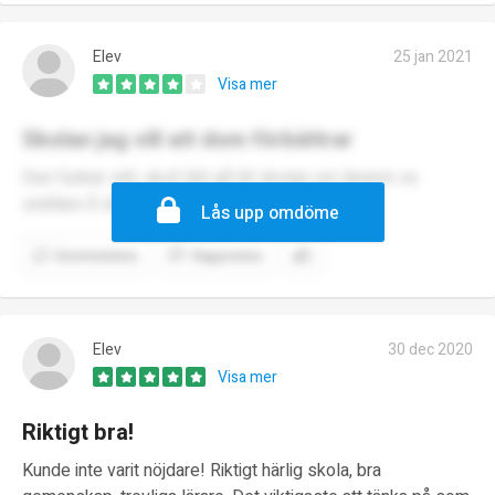
Elev
25 jan 2021
Visa mer
Skolan jag vill att dom förbättrar
Den funkar väll, skull lätt gå till skolan om läraren va
snällare å så
Lås upp omdöme
Kommentera
Rapportera
Elev
30 dec 2020
Visa mer
Riktigt bra!
Kunde inte varit nöjdare! Riktigt härlig skola, bra