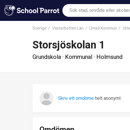
Sverige
Västerbotten Län
Umeå Kommun
Ume
Storsjöskolan 1
Grundskola · Kommunal · Holmsund
Skriv ett omdöme
helt anonymt
Omdömen