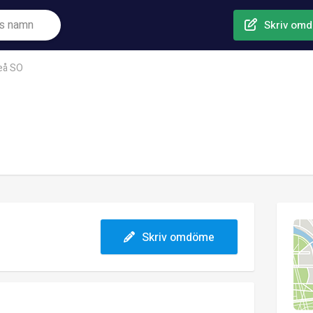
Skriv om
å SO
Skriv omdöme