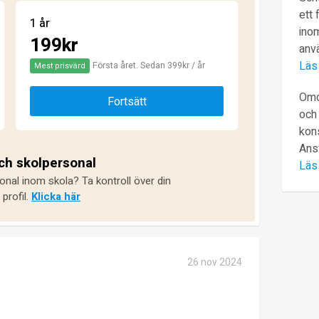
ett 
1 år
inom
199kr
anv
Läs
Första året. Sedan 399kr / år
Mest prisvärd
Omd
Fortsätt
och 
kons
Ans
och skolpersonal
Läs
onal inom skola? Ta kontroll över din
profil.
Klicka här
26 nov 2024