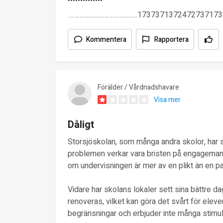
……………………………………1737371372472737173
Kommentera
Rapportera
Förälder / Vårdnadshavare
Visa mer
Dåligt
Storsjöskolan, som många andra skolor, har s
problemen verkar vara bristen på engagemang
om undervisningen är mer av en plikt än en pa
Vidare har skolans lokaler sett sina bättre d
renoveras, vilket kan göra det svårt för elev
begränsningar och erbjuder inte många stimule