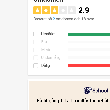
2.9
Baserat på
2
omdömen och
18
svar
Utmärkt
Bra
Medel
Undermålig
Dålig
Få tillgång till allt nedlåst innehå