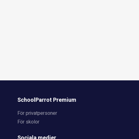
SchoolParrot Premium
För privatpersoner
För skolor
Sociala medier