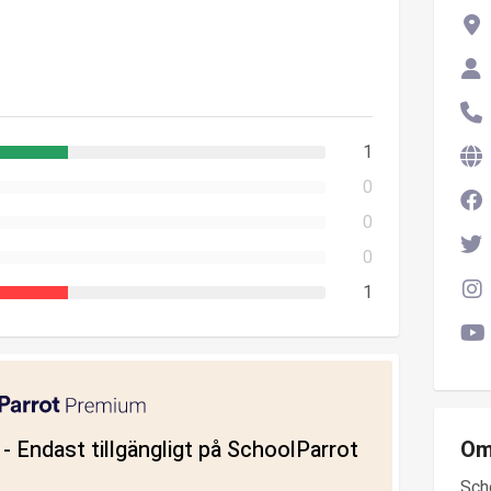
1
0
0
0
1
ll - Endast tillgängligt på SchoolParrot
Om
Sch