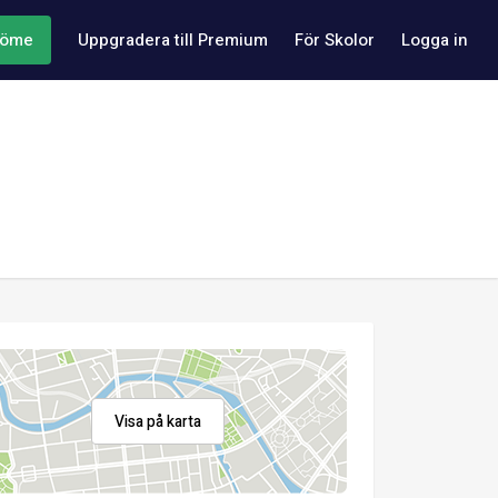
döme
Uppgradera till Premium
För Skolor
Logga in
Visa på karta