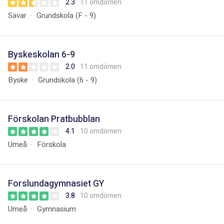
2.3
11 omdömen
Sävar
Grundskola (F - 9)
Byskeskolan 6-9
2.0
11 omdömen
Byske
Grundskola (6 - 9)
Förskolan Pratbubblan
4.1
10 omdömen
Umeå
Förskola
Forslundagymnasiet GY
3.8
10 omdömen
Umeå
Gymnasium