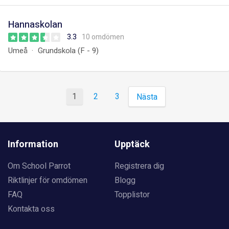
Hannaskolan
3.3
10 omdömen
Umeå
Grundskola (F - 9)
1
2
3
Nästa
Information
Upptäck
Om School Parrot
Registrera dig
Riktlinjer för omdömen
Blogg
FAQ
Topplistor
Kontakta oss