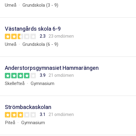
Umeå
Grundskola (3 - 9)
Västangårds skola 6-9
2.3
23 omdömen
Umeå
Grundskola (6 - 9)
Anderstorpsgymnasiet Hammarängen
3.9
21 omdömen
Skellefteå
Gymnasium
Strömbackaskolan
3.1
21 omdömen
Piteå
Gymnasium