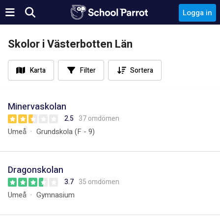
Logga in
Skolor i Västerbotten Län
Karta
Filter
Sortera
Minervaskolan
2.5
37 omdömen
Umeå
Grundskola (F - 9)
Dragonskolan
3.7
35 omdömen
Umeå
Gymnasium