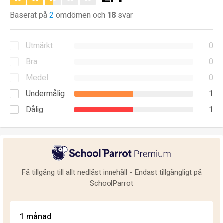
Baserat på
2
omdömen och
18
svar
Utmärkt
0
Bra
0
Medel
0
Undermålig
1
Dålig
1
Få tillgång till allt nedlåst innehåll - Endast tillgängligt på
SchoolParrot
1 månad