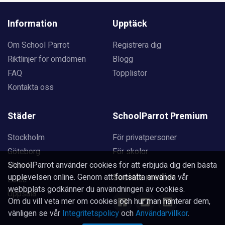
Information
Upptäck
Om School Parrot
Registrera dig
Riktlinjer för omdömen
Blogg
FAQ
Topplistor
Kontakta oss
Städer
SchoolParrot Premium
Stockholm
För privatpersoner
Göteborg
För skolor
SchoolParrot använder cookies för att erbjuda dig den bästa
Malmö
Sociala medier
upplevelsen online. Genom att fortsätta använda vår
Luleå
webbplats godkänner du användningen av cookies.
Uppsala
Om du vill veta mer om cookies och hur man hanterar dem,
vänligen se vår
Integritetspolicy
och
Användarvillkor
.