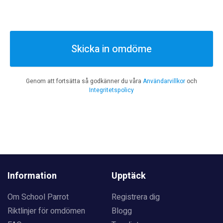
Skicka in omdöme
Genom att fortsätta så godkänner du våra
Användarvillkor
och
Integritetspolicy
Information
Upptäck
Om School Parrot
Registrera dig
Riktlinjer för omdömen
Blogg