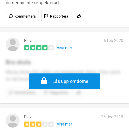
du sedan Inte respekterad.
Kommentera
Rapportera
Elev
6 feb 2020
Visa mer
Bra skola
Mysig skola, fint ställe och engagerade lärare. Finns dock
en del brister som tyvärr ställer till en del.
Lås upp omdöme
Kommentera
Rapportera
Elev
25 dec 2019
Visa mer