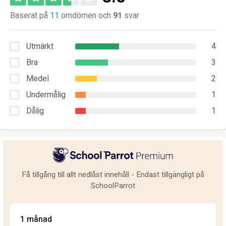
Baserat på
11
omdömen och
91
svar
Utmärkt
4
Bra
3
Medel
2
Undermålig
1
Dålig
1
Få tillgång till allt nedlåst innehåll - Endast tillgängligt på
SchoolParrot
1 månad