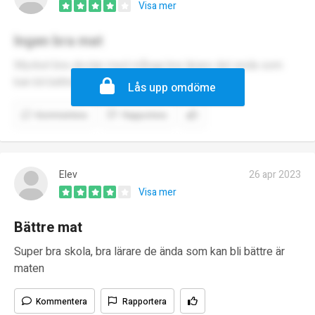
Visa mer
Ingen bra mat
Mycket bra skolan med många bra lärare det enda som
kan bli bättre är maten !
Lås upp omdöme
Kommentera
Rapportera
Elev
26 apr 2023
Visa mer
Bättre mat
Super bra skola, bra lärare de ända som kan bli bättre är
maten
Kommentera
Rapportera