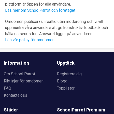
plattform är öppen för alla användare.
Läs mer om SchoolParrot och företaget
Omdömen publiceras i realtid utan moderering och vi vill
uppmuntra våra användare att ge konstruktiv feedback och
hålla en seriös ton. Ansvaret ligger på användaren.
Läs vår policy för omdömen
Information
Upptäck
Om School Parrot
Registrera dig
Riktlinjer för omdömen
Blogg
FAQ
Topplistor
Kontakta oss
Städer
SchoolParrot Premium