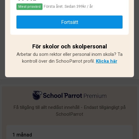
Första året. Sedan 399kr / år
Mest prisvärd
Baserat på
32
omdömen och
236
svar
Fortsätt
Utmärkt
20
Bra
6
För skolor och skolpersonal
Medel
0
Arbetar du som rektor eller personal inom skola? Ta
Undermålig
0
kontroll över din SchooParrot profil.
Klicka här
Dålig
6
Få tillgång till allt nedlåst innehåll - Endast tillgängligt på
SchoolParrot
1 månad