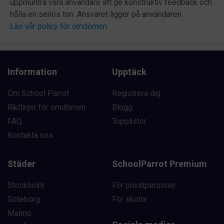
uppmuntra våra användare att ge konstruktiv feedback och
hålla en seriös ton. Ansvaret ligger på användaren.
Läs vår policy för omdömen
Information
Upptäck
Om School Parrot
Registrera dig
Riktlinjer för omdömen
Blogg
FAQ
Topplistor
Kontakta oss
Städer
SchoolParrot Premium
Stockholm
För privatpersoner
Göteborg
För skolor
Malmö