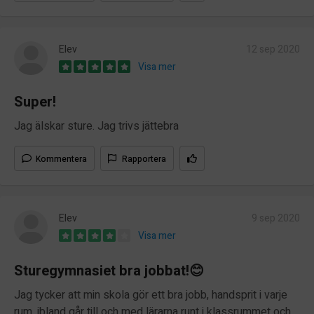
Elev
12 sep 2020
Visa mer
Super!
Jag älskar sture. Jag trivs jättebra
Kommentera
Rapportera
Elev
9 sep 2020
Visa mer
Sturegymnasiet bra jobbat!😊
Jag tycker att min skola gör ett bra jobb, handsprit i varje
rum, ibland går till och med lärarna runt i klassrummet och