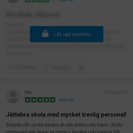
Bra skola, dålig mat
Skolan är
superbra med kompetenta lärare, men maten kan ibland
Lås upp omdöme
vara katastrofal, iaf den vegetariska. Känns som att
matpersonalen bara slänger ihop någonting och tror att det
ska vara gott.
Kommentera
Rapportera
Elev
27 aug 2019
Visa mer
Jättebra skola med mycket trevlig personal!
Började nån vecka senare än alla andra i min klass. (Bytte
gymnasie) alla lärare va glada o trevliga och framför allt