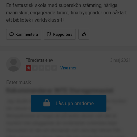
En fantastisk skola med superskön stämning, härliga
människor, engagerade lärare, fina byggnader och såklart
ett bibliotek i världsklass!!!
Kommentera
Rapportera
Föredetta elev
3 maj 2021
Visa mer
Estet musik
Rekommenderar INTE Sturegymnasiet
Jag skulle inte rekommendera musiklinjen. Lärare trycker
Lås upp omdöme
ner elever och ger inte betygen eleverna förtjänar.
Betygskraven är högre än på andra skolor och det är
mycket mer pluggande än resterande estetiska linjer.
Dessutom är det ett dömande och otrevligt klimat från