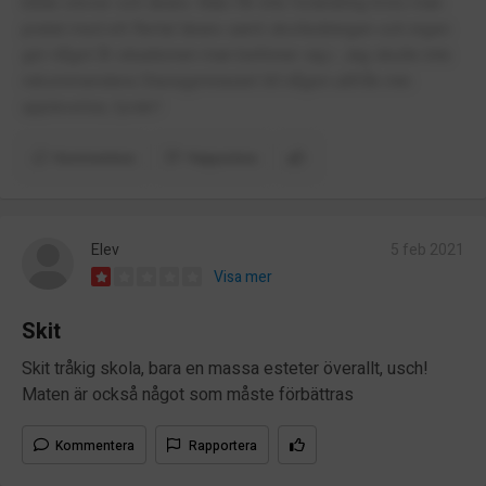
både elever och lärare. Man får inte förändring trots man
pratat med ett flertal lärare samt skolledningen och ingen
gör något åt situationen man befinner sig i. Jag skulle inte
rekommendera Sturegymnasiet till någon utifrån min
upplevelse, tyvärr!
Kommentera
Rapportera
Elev
5 feb 2021
Visa mer
Skit
Skit tråkig skola, bara en massa esteter överallt, usch!
Maten är också något som måste förbättras
Kommentera
Rapportera