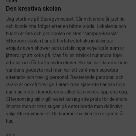
Estet
Den kreativa skolan
Jag stortrivs på Sturegymnasiet. Går mitt andra år just nu
och kunde inte frågat efter en bättre skola. Lokalerna och
husen är fina och ger skolan en liten ”campus-känsla”.
Eftersom skolan har ett flertal estetiska inriktningar
erbjuds även shower och utställningar varje läsår som är
jätteroligt att kolla på. Man får en inblick i hur andra linjer
arbetar och får träffa andra elever. Skolan här däremot inte
världens godaste mat men har ett café men superbra
alternativ och trevlig personal. Resterande personal och
lärare är också trevliga. Lärare man själv inte har kan heja
när man möts i korridorerna vilket kan muntra upp ens dag.
Eftersom jag själv går estet kan jag inte prata för de andra
linjerna men är man sugen på estet borde man definitivt
välja Sturegymnasiet. Du kommer ha dina tre roligaste år
här.
Mvh