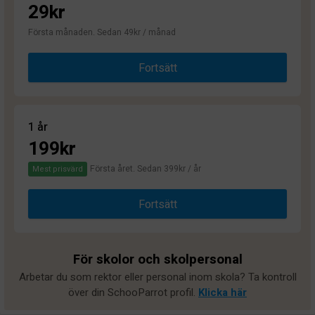
29kr
Första månaden. Sedan 49kr / månad
Fortsätt
1 år
199kr
Första året. Sedan 399kr / år
Mest prisvärd
Fortsätt
För skolor och skolpersonal
Arbetar du som rektor eller personal inom skola? Ta kontroll
över din SchooParrot profil.
Klicka här