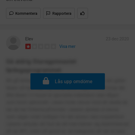
Kommentera
Rapportera
Elev
23 dec 2020
Visa mer
Gå aldrig Sturegymnasiet
lärlingsprogrammet
Att gå lärlingsprogrammet i sig är roligt men när det gäller
Lås upp omdöme
lärare så hade jag nog aldrig tipsat någon om att börja där.
Alla lärare i O-huset är ignoranta människor utan någon
som helst självinsikt. Lärare hotar elever med att skalla de
när de har fötterna på bordet. Läraren skickar ut elever
som säger ordet tydligen för det anses vara respektlöst.
Läraren antyder att fast än att man känner sig diskriminerad
på sin APL-plats på grund av sin bakgrund, att det är bara