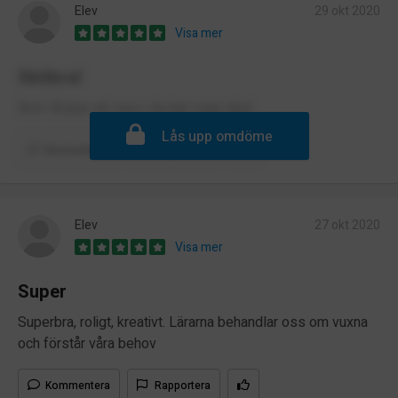
Elev
29 okt 2020
Visa mer
Skitbra!
Bra!! Älskar att vara i skolan varje dag!
Lås upp omdöme
Kommentera
Rapportera
Elev
27 okt 2020
Visa mer
Super
Superbra, roligt, kreativt. Lärarna behandlar oss om vuxna
och förstår våra behov
Kommentera
Rapportera