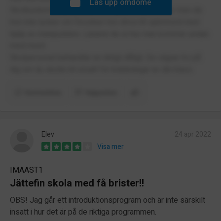
Lås upp omdöme
Skolkuratorn är psykopat. Hon gillar vissa elever men de
hon inte tycker om försöker hon driva till självmord med
hjälp av manipulation. Läraren lär ut hur man kommer undan
med mord.
Skolpersonal behandlar en riktigt dåligt. De vägrar tro på
dig om du skulle bli utsatt för kränkningar av din klass.
Kommentera
Rapportera
Elev
24 apr 2022
Visa mer
IMAAST1
Jättefin skola med få brister!!
OBS! Jag går ett introduktionsprogram och är inte särskilt
insatt i hur det är på de riktiga programmen.