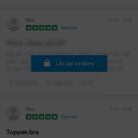
Elev
14 dec 2020
Visa mer
Älskar denna skola!!!
Jag går musik och har aldrig haft roligare i skolan eller haft
bättre lärare och vänner, alltid så himla bra stämning på
Lås upp omdöme
skolan! Söndagsångesten försvann när jag började här!
Kommentera
Rapportera
(1)
Elev
3 dec 2020
Visa mer
Toppen bra