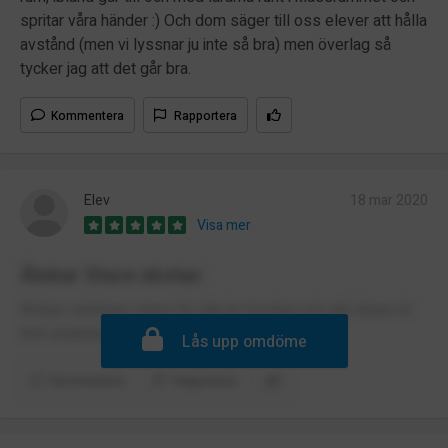
spritar våra händer :) Och dom säger till oss elever att hålla
avstånd (men vi lyssnar ju inte så bra) men överlag så
tycker jag att det går bra.
Kommentera
Rapportera
Elev
18 mar 2020
Visa mer
Älskar Sture skolan
Älskar verkligen sture för alla är trevliga och alla lärare är
helt underbara😊
Lås upp omdöme
Kommentera
Rapportera