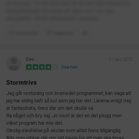
att bita ihop. Det har även hänt att de inte följer kriterierna i
betygsättningen beroende på vilken elev som ska
betygsättas. Alltså särbehandlas eleverna.
Kommentera
Rapportera
Elev
17 dec 2020
Visa mer
Stormtrivs
Jag går resturang och livsmedel programmet, kan säga att
jag har aldrig haft så kul som jag har det. Lärarna enligt mig
är fantastiska, finns där om det skulle va
Ra någpt och bry sig. Jo visst är det en del plugg men
vilket program har inte det.
Otrolig elevhälsa på skolan som alltid finns tillgänglig.
Alla som jobbar där gör sitt bästa för att man ska trivas.