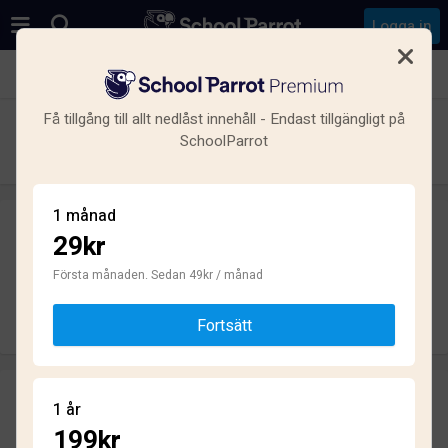
Logga in
Se alla skolor i Halmstad
Få tillgång till allt nedlåst innehåll - Endast tillgängligt på
Sturegymnasiet
SchoolParrot
Gymnasium · Kommunal · Halmstad
1 månad
29kr
Skriv ett omdöme
helt anonymt
Första månaden. Sedan 49kr / månad
Skriv omdöme
Fortsätt
Omdömen
1 år
3.9
199kr