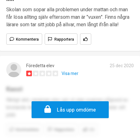
Skolan som sopar alla problemen under mattan och man
får lösa allting själv eftersom man är "vuxen". Finns några
lärare som tar sitt jobb på allvar, men långt ifrån alla!
Kommentera
Rapportera
Föredetta elev
25 dec 2020
Visa mer
Kasst
Riktigt skit, varannan elev gör ut utan examen pågrund av
bristande ledning och omotiverade lärare som hatar sitt
Lås upp omdöme
jobb
Kommentera
Rapportera
(1)