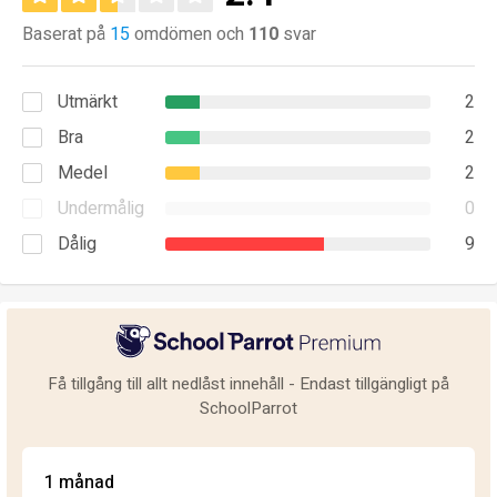
Baserat på
15
omdömen och
110
svar
Utmärkt
2
Bra
2
Medel
2
Undermålig
0
Dålig
9
Få tillgång till allt nedlåst innehåll - Endast tillgängligt på
SchoolParrot
1 månad