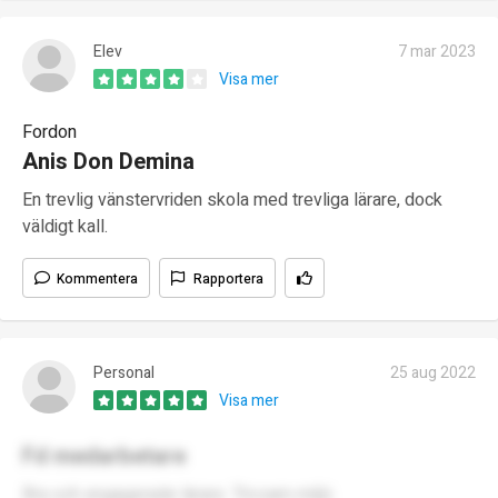
Elev
7 mar 2023
Visa mer
Fordon
Anis Don Demina
En trevlig vänstervriden skola med trevliga lärare, dock
väldigt kall.
Kommentera
Rapportera
Personal
25 aug 2022
Visa mer
Fd medarbetare
Bra och engagerade lärare. Trivsam miljö.