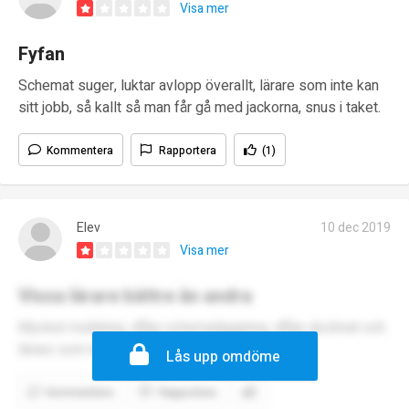
Visa mer
Fyfan
Schemat suger, luktar avlopp överallt, lärare som inte kan
sitt jobb, så kallt så man får gå med jackorna, snus i taket.
Kommentera
Rapportera
(1)
Elev
10 dec 2019
Visa mer
Vissa lärare bättre ån andra
Mycket mobbing, dålig schemaläggning, dålig skolmat och
lärare som inte kan lära ut
Lås upp omdöme
Kommentera
Rapportera