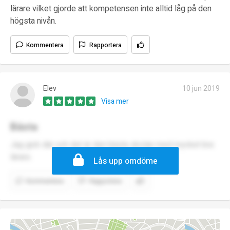
lärare vilket gjorde att kompetensen inte alltid låg på den
högsta nivån.
Kommentera
Rapportera
Elev
10 jun 2019
Visa mer
Bästa
Jag gick där och det är den bästa skolan med mycket bra
lärare.
Lås upp omdöme
Kommentera
Rapportera