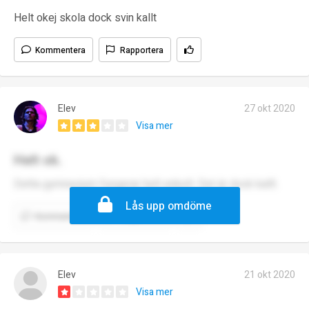
Helt okej skola dock svin kallt
Kommentera
Rapportera
Elev
27 okt 2020
Visa mer
Helt ok.
Detta gymnasium fungerar helt enkelt. Det är dock kallt.
Lås upp omdöme
Kommentera
Rapportera
Elev
21 okt 2020
Visa mer