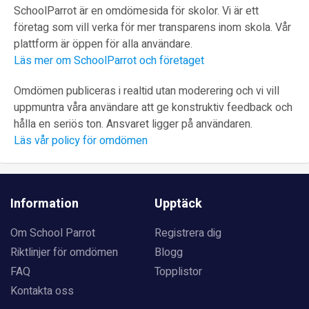
SchoolParrot är en omdömesida för skolor. Vi är ett
företag som vill verka för mer transparens inom skola. Vår
plattform är öppen för alla användare.
Läs mer om SchoolParrot och företaget
Omdömen publiceras i realtid utan moderering och vi vill
uppmuntra våra användare att ge konstruktiv feedback och
hålla en seriös ton. Ansvaret ligger på användaren.
Läs vår policy för omdömen
Information
Upptäck
Om School Parrot
Registrera dig
Riktlinjer för omdömen
Blogg
FAQ
Topplistor
Kontakta oss