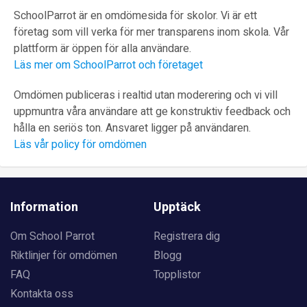
SchoolParrot är en omdömesida för skolor. Vi är ett
företag som vill verka för mer transparens inom skola. Vår
plattform är öppen för alla användare.
Läs mer om SchoolParrot och företaget
Omdömen publiceras i realtid utan moderering och vi vill
uppmuntra våra användare att ge konstruktiv feedback och
hålla en seriös ton. Ansvaret ligger på användaren.
Läs vår policy för omdömen
Information
Upptäck
Om School Parrot
Registrera dig
Riktlinjer för omdömen
Blogg
FAQ
Topplistor
Kontakta oss