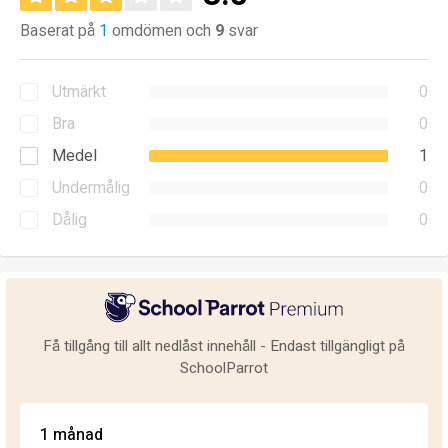
Baserat på
1
omdömen och
9
svar
Utmärkt
0
Bra
0
Medel
1
Undermålig
0
Dålig
0
Få tillgång till allt nedlåst innehåll - Endast tillgängligt på
SchoolParrot
1 månad