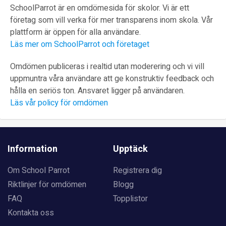
SchoolParrot är en omdömesida för skolor. Vi är ett
företag som vill verka för mer transparens inom skola. Vår
plattform är öppen för alla användare.
Läs mer om SchoolParrot och företaget
Omdömen publiceras i realtid utan moderering och vi vill
uppmuntra våra användare att ge konstruktiv feedback och
hålla en seriös ton. Ansvaret ligger på användaren.
Läs vår policy för omdömen
Information
Upptäck
Om School Parrot
Registrera dig
Riktlinjer för omdömen
Blogg
FAQ
Topplistor
Kontakta oss