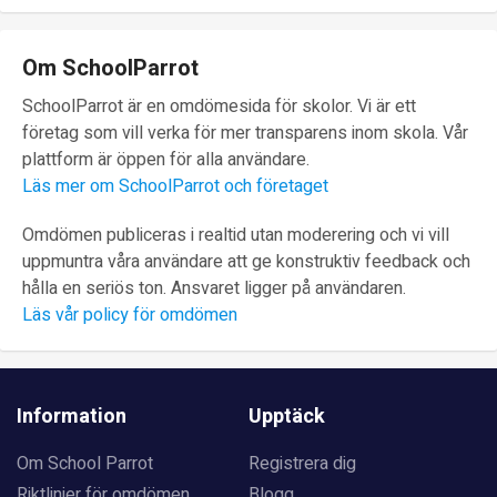
Om SchoolParrot
SchoolParrot är en omdömesida för skolor. Vi är ett
företag som vill verka för mer transparens inom skola. Vår
plattform är öppen för alla användare.
Läs mer om SchoolParrot och företaget
Omdömen publiceras i realtid utan moderering och vi vill
uppmuntra våra användare att ge konstruktiv feedback och
hålla en seriös ton. Ansvaret ligger på användaren.
Läs vår policy för omdömen
Information
Upptäck
Om School Parrot
Registrera dig
Riktlinjer för omdömen
Blogg