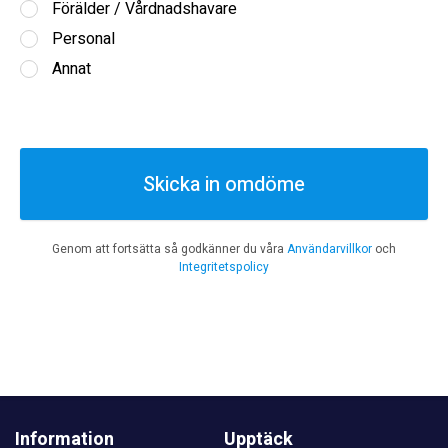
Förälder / Vårdnadshavare
Personal
Annat
Skicka in omdöme
Genom att fortsätta så godkänner du våra
Användarvillkor
och
Integritetspolicy
Information
Upptäck