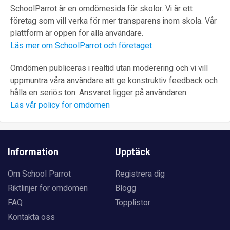
SchoolParrot är en omdömesida för skolor. Vi är ett
företag som vill verka för mer transparens inom skola. Vår
plattform är öppen för alla användare.
Läs mer om SchoolParrot och företaget
Omdömen publiceras i realtid utan moderering och vi vill
uppmuntra våra användare att ge konstruktiv feedback och
hålla en seriös ton. Ansvaret ligger på användaren.
Läs vår policy för omdömen
Information
Upptäck
Om School Parrot
Registrera dig
Riktlinjer för omdömen
Blogg
FAQ
Topplistor
Kontakta oss