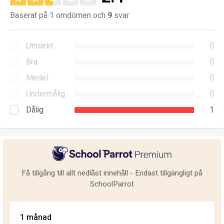
Baserat på
1
omdömen och
9
svar
Utmärkt
0
Bra
0
Medel
0
Undermålig
0
Dålig
1
Få tillgång till allt nedlåst innehåll - Endast tillgängligt på
SchoolParrot
1 månad