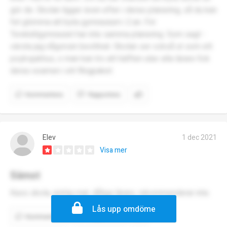
gör de. Skolan ligger även efter i deras planering, så du kan
fet glömma att byta gymnasium i 2:an. För
Torekällgymnasiet har inte samma planering. Som sagt -
värsta jag någonsin bevittnat. Skolan ser också ut som ett
psyksjukhus, o man kan tro att hälften utav alla lärare fick
deras examen i ett flingpaket.
Kommentera
Rapportera
Elev
1 dec 2021
Visa mer
Sämst
Kass skola, äcklig mat, dåliga lärare, rekommenderar inte.
Lås upp omdöme
Kommentera
Rapportera