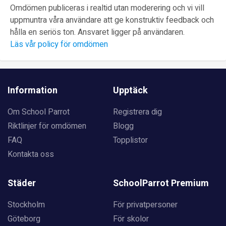
Omdömen publiceras i realtid utan moderering och vi vill
uppmuntra våra användare att ge konstruktiv feedback och
hålla en seriös ton. Ansvaret ligger på användaren.
Läs vår policy för omdömen
Information
Upptäck
Om School Parrot
Registrera dig
Riktlinjer för omdömen
Blogg
FAQ
Topplistor
Kontakta oss
Städer
SchoolParrot Premium
Stockholm
För privatpersoner
Göteborg
För skolor