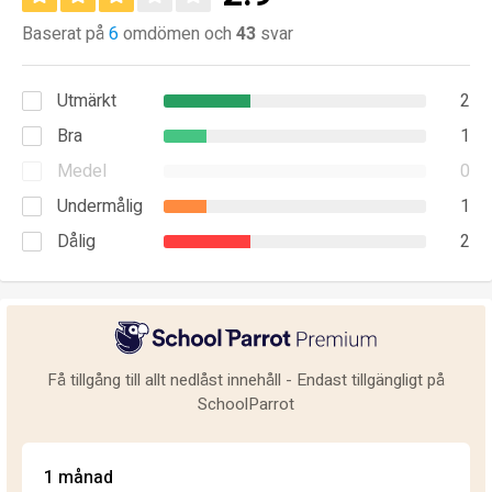
Baserat på
6
omdömen och
43
svar
Utmärkt
2
Bra
1
Medel
0
Undermålig
1
Dålig
2
Få tillgång till allt nedlåst innehåll - Endast tillgängligt på
SchoolParrot
1 månad