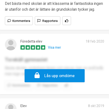
Det bästa med skolan är att klasserna är fantastiska ingen
är utanför och det är lättare än grundskolan tycker jag.
Kommentera
Rapportera
Föredetta elev
18 feb 2020
Visa mer
Torekäll gymnasiet
Bästa skolan, underbara lärare och elever, kan va små bråk
men inge värst, proffesionela lärare
Lås upp omdöme
Kommentera
Rapportera
Elev
8 okt 2019