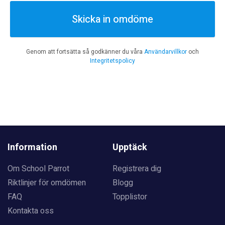
Skicka in omdöme
Genom att fortsätta så godkänner du våra
Användarvillkor
och
Integritetspolicy
Information
Upptäck
Om School Parrot
Registrera dig
Riktlinjer för omdömen
Blogg
FAQ
Topplistor
Kontakta oss