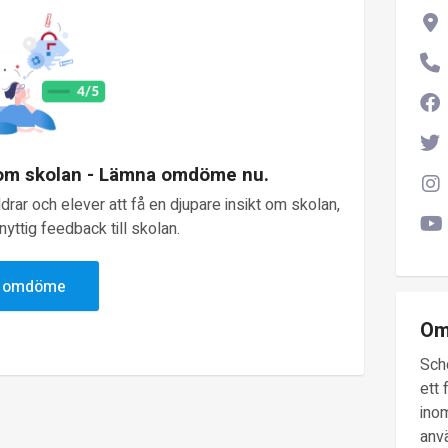
 om skolan - Lämna omdöme nu.
rar och elever att få en djupare insikt om skolan,
yttig feedback till skolan.
v omdöme
Om
Sch
ett 
inom
anv