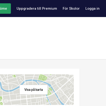
döme
Uppgradera till Premium
För Skolor
Logga in
Visa på karta