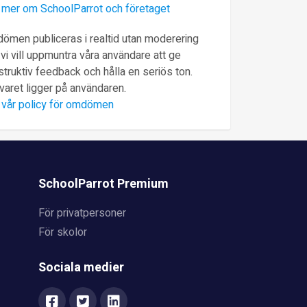
 mer om SchoolParrot och företaget
ömen publiceras i realtid utan moderering
vi vill uppmuntra våra användare att ge
truktiv feedback och hålla en seriös ton.
varet ligger på användaren.
 vår policy för omdömen
SchoolParrot Premium
För privatpersoner
För skolor
Sociala medier