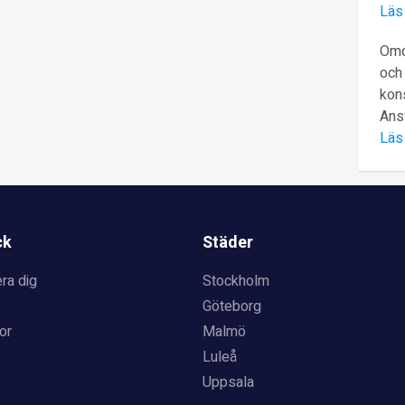
Läs
Omd
och 
kons
Ans
Läs
ck
Städer
ra dig
Stockholm
Göteborg
or
Malmö
Luleå
Uppsala