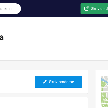
Skriv om
a
Skriv omdöme