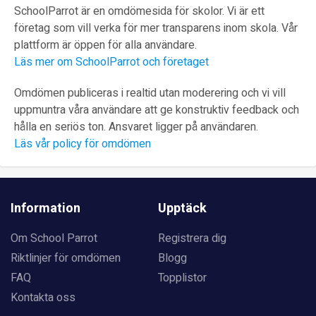
SchoolParrot är en omdömesida för skolor. Vi är ett
företag som vill verka för mer transparens inom skola. Vår
plattform är öppen för alla användare.
Läs mer om SchoolParrot och företaget
Omdömen publiceras i realtid utan moderering och vi vill
uppmuntra våra användare att ge konstruktiv feedback och
hålla en seriös ton. Ansvaret ligger på användaren.
Läs vår policy för omdömen
Information
Upptäck
Om School Parrot
Registrera dig
Riktlinjer för omdömen
Blogg
FAQ
Topplistor
Kontakta oss