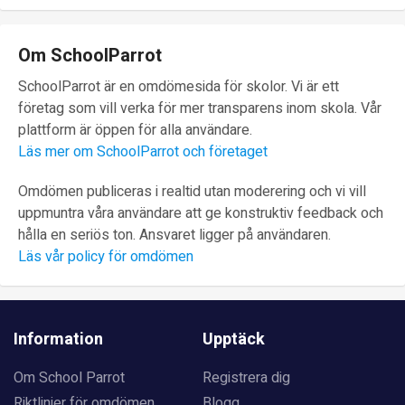
Om SchoolParrot
SchoolParrot är en omdömesida för skolor. Vi är ett
företag som vill verka för mer transparens inom skola. Vår
plattform är öppen för alla användare.
Läs mer om SchoolParrot och företaget
Omdömen publiceras i realtid utan moderering och vi vill
uppmuntra våra användare att ge konstruktiv feedback och
hålla en seriös ton. Ansvaret ligger på användaren.
Läs vår policy för omdömen
Information
Upptäck
Om School Parrot
Registrera dig
Riktlinjer för omdömen
Blogg