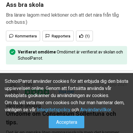
Ass bra skola
Bra lärare lagom med lektioner och att det nära från tåg
och buss:)
Kommentera
Rapportera
(1)
Verifierat omdöme
Omdömet är verifierat av skolan och
SchoolParrot.
SchoolParrot använder cookies för att erbjuda dig den bästa
Elev
23 sep 2021
upplevelsen online. Genom att fortsätta använda vår
Visa mer
webbplats godkänner du användningen av cookies.
Om du vill veta mer om cookies och hur man hanterar dem,
vård och omsorg
vänligen se vår
Integritetspolicy
och
Användarvillkor
.
Omdöme om Consensum Sollentuna och
tips.
Acceptera
Det är en ganska liten gymnasieskola men det kommer