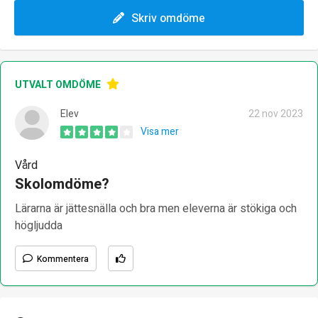
Skriv omdöme
UTVALT OMDÖME
Elev
22 nov 2023
Visa mer
Vård
Skolomdöme?
Lärarna är jättesnälla och bra men eleverna är stökiga och
högljudda
Kommentera