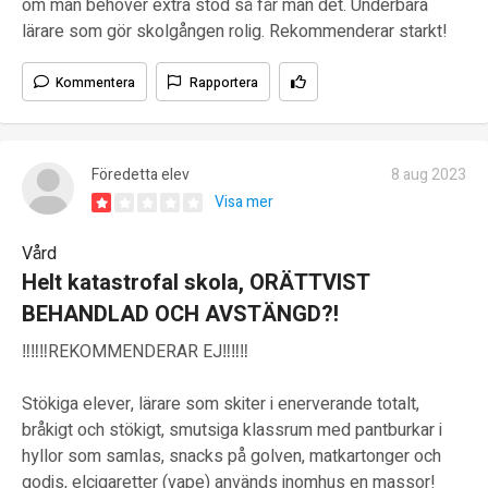
om man behöver extra stöd så får man det. Underbara
lärare som gör skolgången rolig. Rekommenderar starkt!
Kommentera
Rapportera
Föredetta elev
8 aug 2023
Visa mer
Vård
Helt katastrofal skola, ORÄTTVIST
BEHANDLAD OCH AVSTÄNGD?!
‼️‼️‼️REKOMMENDERAR EJ‼️‼️‼️
Stökiga elever, lärare som skiter i enerverande totalt,
bråkigt och stökigt, smutsiga klassrum med pantburkar i
hyllor som samlas, snacks på golven, matkartonger och
godis, elcigaretter (vape) används inomhus en massor!