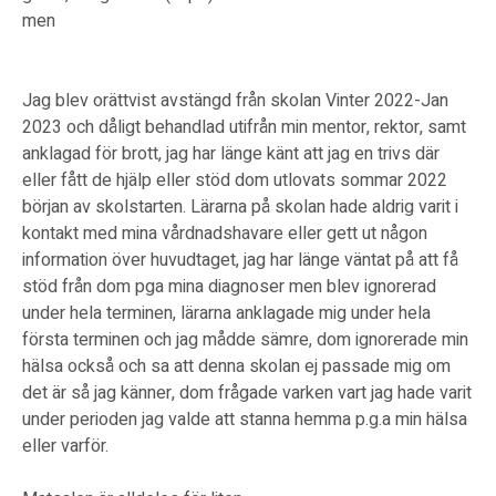
men
Jag blev orättvist avstängd från skolan Vinter 2022-Jan
2023 och dåligt behandlad utifrån min mentor, rektor, samt
anklagad för brott, jag har länge känt att jag en trivs där
eller fått de hjälp eller stöd dom utlovats sommar 2022
början av skolstarten. Lärarna på skolan hade aldrig varit i
kontakt med mina vårdnadshavare eller gett ut någon
information över huvudtaget, jag har länge väntat på att få
stöd från dom pga mina diagnoser men blev ignorerad
under hela terminen, lärarna anklagade mig under hela
första terminen och jag mådde sämre, dom ignorerade min
hälsa också och sa att denna skolan ej passade mig om
det är så jag känner, dom frågade varken vart jag hade varit
under perioden jag valde att stanna hemma p.g.a min hälsa
eller varför.