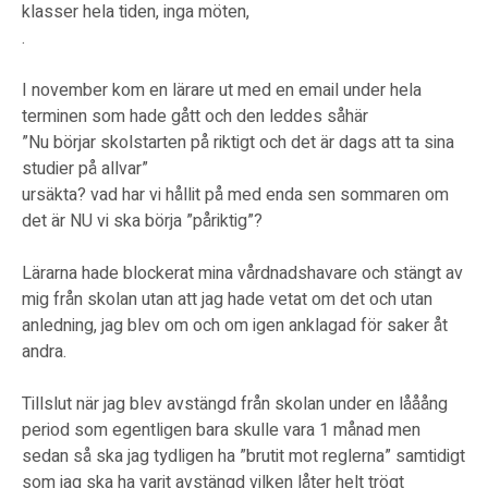
klasser hela tiden, inga möten,
.
I november kom en lärare ut med en email under hela
terminen som hade gått och den leddes såhär
”Nu börjar skolstarten på riktigt och det är dags att ta sina
studier på allvar”
ursäkta? vad har vi hållit på med enda sen sommaren om
det är NU vi ska börja ”påriktig”?
Lärarna hade blockerat mina vårdnadshavare och stängt av
mig från skolan utan att jag hade vetat om det och utan
anledning, jag blev om och om igen anklagad för saker åt
andra.
Tillslut när jag blev avstängd från skolan under en lååång
period som egentligen bara skulle vara 1 månad men
sedan så ska jag tydligen ha ”brutit mot reglerna” samtidigt
som jag ska ha varit avstängd vilken låter helt trögt