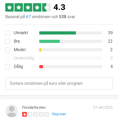
4.3
Baserat på
67
omdömen och
538
svar
Utmärkt
39
Bra
22
Medel
2
Undermålig
0
Dålig
4
Föredetta elev
21 okt 2025
Visa mer