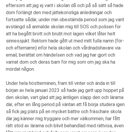
eftersom att jag ej varit i skolan då och på så sätt så hade
dom förlängt den med jättekonstiga anledningar och
fortsatte sådär, under min obestämda period som jag varit
avstängd så anmälde skolan mig till SOS och polisen för
att ha begått brott och brutit mot lagen vilket låter helt
sinnessjukt. Rektorn hade gått ut med mitt fulla namn (för-
och efternamn) inför hela skolan och vårdnadshavare via
email, berättat om händelsen och vad jag har gjort och
varnat dom och deras barn för mig som om jag ska ha
mördat någon.
Under hela höstterminen, fram till vinter och ända in till
början av hela januari 2023 så hade jag gett upp hoppet på
den skolan, vart glad att jag äntligen slapp den och lärarna
där, efter en lång period på väntan att få börja studera igen
så fick jag plats på en mycket bättre och fräschare skola
där jag känner mig tryggare och mer välkommen, har fått
rätt stöd av lärarna och blivit behandlad med rättvisa, även