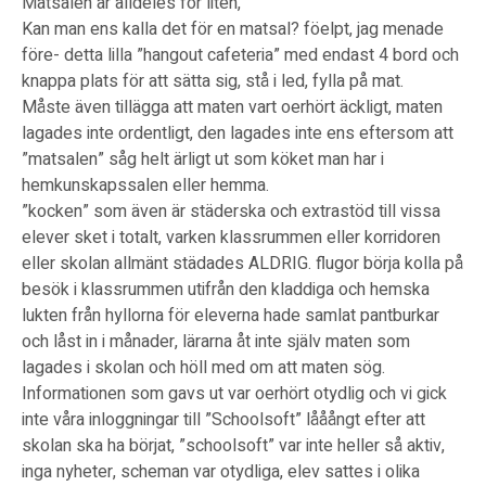
Matsalen är alldeles för liten,
Kan man ens kalla det för en matsal? föelpt, jag menade
före- detta lilla ”hangout cafeteria” med endast 4 bord och
knappa plats för att sätta sig, stå i led, fylla på mat.
Måste även tillägga att maten vart oerhört äckligt, maten
lagades inte ordentligt, den lagades inte ens eftersom att
”matsalen” såg helt ärligt ut som köket man har i
hemkunskapssalen eller hemma.
”kocken” som även är städerska och extrastöd till vissa
elever sket i totalt, varken klassrummen eller korridoren
eller skolan allmänt städades ALDRIG. flugor börja kolla på
besök i klassrummen utifrån den kladdiga och hemska
lukten från hyllorna för eleverna hade samlat pantburkar
och låst in i månader, lärarna åt inte själv maten som
lagades i skolan och höll med om att maten sög.
Informationen som gavs ut var oerhört otydlig och vi gick
inte våra inloggningar till ”Schoolsoft” lååångt efter att
skolan ska ha börjat, ”schoolsoft” var inte heller så aktiv,
inga nyheter, scheman var otydliga, elev sattes i olika