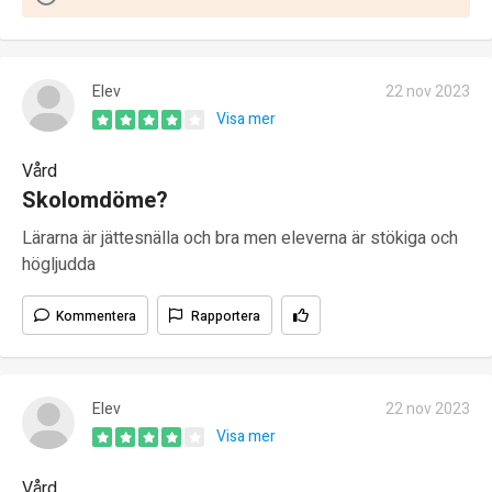
Elev
22 nov 2023
Visa mer
Vård
Skolomdöme?
Lärarna är jättesnälla och bra men eleverna är stökiga och
högljudda
Kommentera
Rapportera
Elev
22 nov 2023
Visa mer
Vård