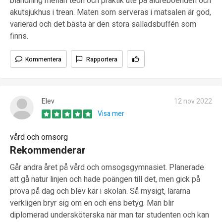
blandning mellan teori och praktik ute på äldreboenden och
akutsjukhus i trean. Maten som serveras i matsalen är god,
varierad och det bästa är den stora salladsbuffén som
finns.
Kommentera
Rapportera
Elev
12 nov 2022
Visa mer
vård och omsorg
Rekommenderar
Går andra året på vård och omsogsgymnasiet. Planerade
att gå natur linjen och hade poängen till det, men gick på
prova på dag och blev kär i skolan. Så mysigt, lärarna
verkligen bryr sig om en och ens betyg. Man blir
diplomerad undersköterska när man tar studenten och kan