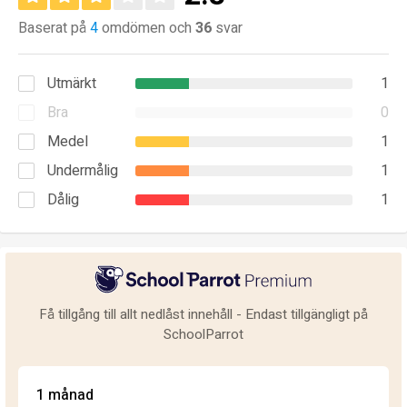
Baserat på
4
omdömen och
36
svar
Utmärkt
1
Bra
0
Medel
1
Undermålig
1
Dålig
1
Få tillgång till allt nedlåst innehåll - Endast tillgängligt på
SchoolParrot
1 månad