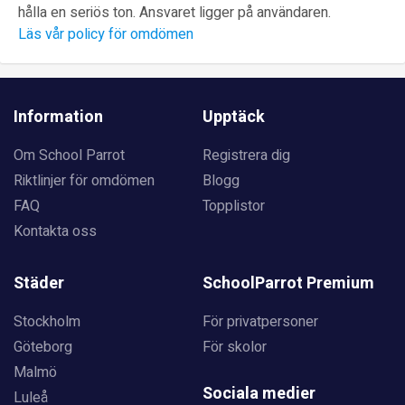
hålla en seriös ton. Ansvaret ligger på användaren.
Läs vår policy för omdömen
Information
Upptäck
Om School Parrot
Registrera dig
Riktlinjer för omdömen
Blogg
FAQ
Topplistor
Kontakta oss
Städer
SchoolParrot Premium
Stockholm
För privatpersoner
Göteborg
För skolor
Malmö
Sociala medier
Luleå