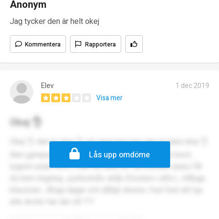
Anonym
Jag tycker den är helt okej
Kommentera
Rapportera
Elev
1 dec 2019
Visa mer
Okej 👌
Okej 👌 den är okej 👌 vill säga bra men den är bara okej 👌
liten gympasal ,trånga korridorer, sönderkladade bord ,
Lås upp omdöme
tugumi under ALLT, man får bara va i sin korridor anars får
du hem ringning , pyttesmås skåp (förutom i alfa ) , tråkiga
klassrum , långa dagar och dåligt skema. Fast fast att typ
alla skolor har det så ???