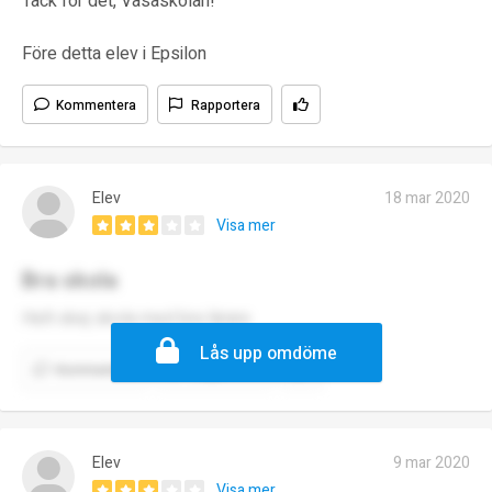
Tack för det, Vasaskolan!
Före detta elev i Epsilon
Kommentera
Rapportera
Elev
18 mar 2020
Visa mer
Bra skola
Helt okej skola med bra lärare
Lås upp omdöme
Kommentera
Rapportera
Elev
9 mar 2020
Visa mer