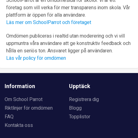
SchoolParrot är en omdömesida för skolor. Vi är ett
företag som vill verka för mer transparens inom skola. Vår
plattform är öppen för alla användare.
Läs mer om SchoolParrot och företaget
Omdömen publiceras i realtid utan moderering och vi vill
uppmuntra våra användare att ge konstruktiv feedback och
hålla en seriös ton. Ansvaret ligger på användaren.
Läs vår policy för omdömen
Information
Upptäck
Om School Parrot
Registrera dig
Riktlinjer för omdömen
Blogg
FAQ
Topplistor
Kontakta oss