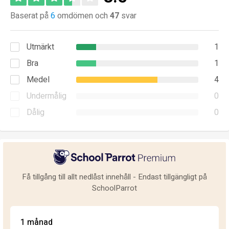
Baserat på
6
omdömen och
47
svar
Utmärkt
1
Bra
1
Medel
4
Undermålig
0
Dålig
0
Få tillgång till allt nedlåst innehåll - Endast tillgängligt på
SchoolParrot
1 månad