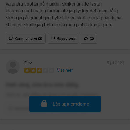
varandra spottar på märken skriker är inte tysta i
klassrummet maten funkar inte jag tycker det är en dålig
skola jag ångrar att jag byte till den skola om jag skulle ha
chansen skulle jag byta skola men just nu kan jag inte
Kommentarer (2)
Rapportera
(2)
Elev
5 jul 2020
Visa mer
Helt okej, inte bra inte dålig
Helt ok. skit dålig skolmat och vi går i baracker
Lås upp omdöme
Kommentera
Rapportera