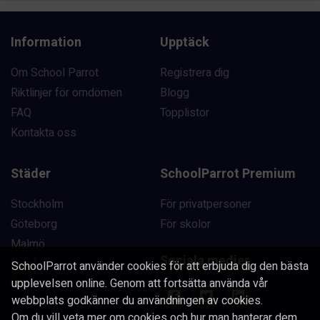
Information
Upptäck
Om School Parrot
Registrera dig
Riktlinjer för omdömen
Blogg
FAQ
Topplistor
Kontakta oss
Städer
SchoolParrot Premium
Stockholm
För privatpersoner
Göteborg
För skolor
Malmö
Sociala medier
Luleå
SchoolParrot använder cookies för att erbjuda dig den bästa
upplevelsen online. Genom att fortsätta använda vår
Uppsala
webbplats godkänner du användningen av cookies.
Om du vill veta mer om cookies och hur man hanterar dem,