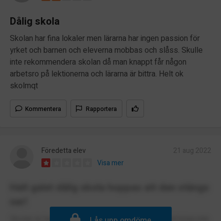
Dålig skola
Skolan har fina lokaler men lärarna har ingen passion för
yrket och barnen och eleverna mobbas och slåss. Skulle
inte rekommendera skolan då man knappt får någon
arbetsro på lektionerna och lärarna är bittra. Helt ok
skolmqt
Kommentera
Rapportera
Föredetta elev
21 aug 2022
Visa mer
Helt galet dålig skola hoppas att den stängs
ner!
Skolan är helt galet dålig och om du har andra val börja inte
Lås upp omdöme