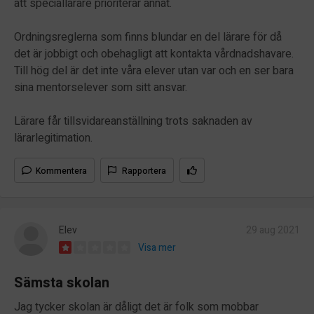
att speciallärare prioriterar annat.
Ordningsreglerna som finns blundar en del lärare för då
det är jobbigt och obehagligt att kontakta vårdnadshavare.
Till hög del är det inte våra elever utan var och en ser bara
sina mentorselever som sitt ansvar.
Lärare får tillsvidareanställning trots saknaden av
lärarlegitimation.
Kommentera
Rapportera
Elev
29 aug 2021
Visa mer
Sämsta skolan
Jag tycker skolan är dåligt det är folk som mobbar