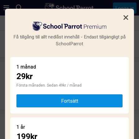
Logga in
Se alla skolor i Haninge Kommun
Få tillgång till allt nedlåst innehåll - Endast tillgängligt på
Vendelsömalmsskolan
SchoolParrot
Grundskola · Kommunal · Vendelsö
1 månad
29kr
Skriv ett omdöme
helt anonymt
Första månaden. Sedan 49kr / månad
Skriv omdöme
Fortsätt
Omdömen
1 år
2.5
199kr