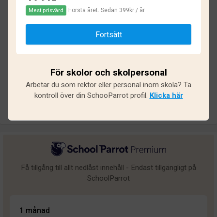
Första året. Sedan 399kr / år
Mest prisvärd
Baserat på
17
omdömen och
146
svar
Fortsätt
Utmärkt
2
Bra
3
För skolor och skolpersonal
Medel
3
Arbetar du som rektor eller personal inom skola? Ta
Undermålig
1
kontroll över din SchooParrot profil.
Klicka här
Dålig
8
Få tillgång till allt nedlåst innehåll - Endast tillgängligt på
SchoolParrot
1 månad