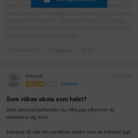
här!!! Det är många mobbare i skolan och stök överallt. Vi
har haft lärare som sprungit ut från klassrummet gråtandes
för att det är så hemskt. Jag har bytt skola nu och ångrar
att jag inte anmälde skolan för att den va så hemsk! Snälla
börja inte här om du har andra val.
Kommentera
Rapportera
(1)
Personal
3 jun 2022
Visa mer
Som vilken skola som helst?
Som personal behandlas du olika pga vilket kön du
identifierar dig med.
Eleverna får inte det särskilda stödet som de behöver pga