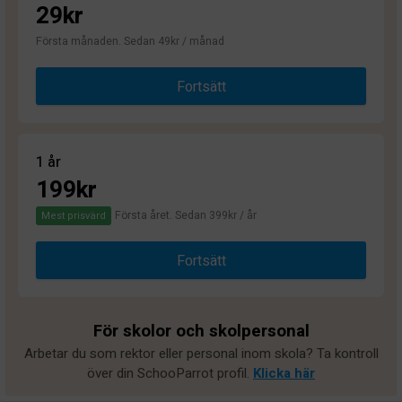
29kr
Första månaden. Sedan 49kr / månad
Fortsätt
1 år
199kr
Första året. Sedan 399kr / år
Mest prisvärd
Fortsätt
För skolor och skolpersonal
Arbetar du som rektor eller personal inom skola? Ta kontroll
över din SchooParrot profil.
Klicka här