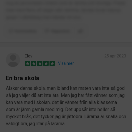
nog är personalen i köket som är sköna och trevliga. Pratar
man med flera så säger alla samma, skolan lovar massa
grejer t utbildning men händer int ens.
Kommentera
Rapportera
Elev
25 apr 2023
Visa mer
En bra skola
Älskar denna skola, men ibland kan maten vara inte så god
så jag väljer då att inte äta. Men jag har fått vänner som jag
kan vara med i skolan, det är vänner från alla klasserna
som är jämn gamla med mig. Det uppsår inte heller så
mycket bråk, det tycker jag är jättebra. Lärarna är snälla och
väldigt bra, jag litar på lärarna.