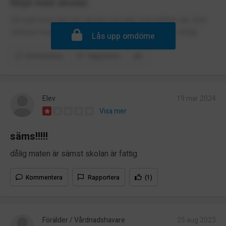
Nöjd med skolan
Så nöjd med den här skolan och alla som jobbar där. Stor
skillnad med den nya ledningen som bryr sig på riktigt.
Lås upp omdöme
Kommentera
Rapportera
Elev
19 mar 2024
Visa mer
säms!!!!!
dålig maten är sämst skolan är fattig
Kommentera
Rapportera
(1)
Förälder / Vårdnadshavare
25 aug 2023