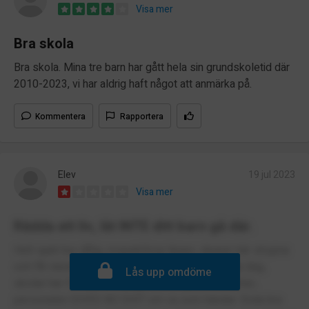
Visa mer
Bra skola
Bra skola. Mina tre barn har gått hela sin grundskoletid där
2010-2023, vi har aldrig haft något att anmärka på.
Kommentera
Rapportera
Elev
19 jul 2023
Visa mer
Rädda ett liv, låt INTE ditt barn gå där.
Helt sjukt hur dålig, respektlösa lärare, vikarier blir strypna
och får nästan huvudet skuren, problem varenda dag,
Lås upp omdöme
skolan har OTROLIGT dåligt hantering vid konflikter,
personalen GIVES NO SHIT om va som händer. Enda bra