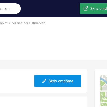
Skriv om
lholm
Villan-Södra Utmarken
Skriv omdöme