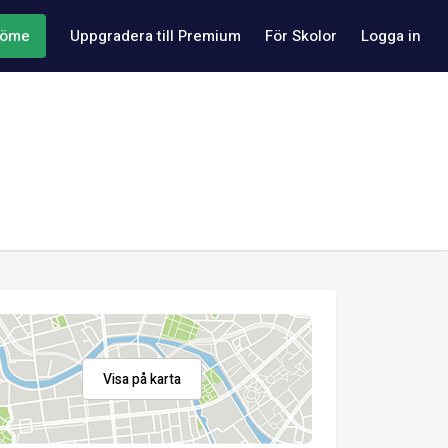
döme
Uppgradera till Premium
För Skolor
Logga in
Visa på karta