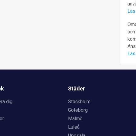
anv
Läs
Omd
och 
kons
Ans
Läs
ck
Städer
ra dig
Stockholm
Göteborg
or
Malmö
Luleå
Uppsala