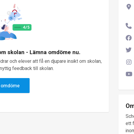
 om skolan - Lämna omdöme nu.
rar och elever att få en djupare insikt om skolan,
yttig feedback till skolan.
v omdöme
Om
Sch
ett 
inom