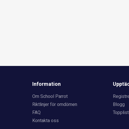
Information
Upptä
Om School Parrot
Registre
Riktlinjer för omdömen
Blogg
FAQ
Topplist
Kontakta oss