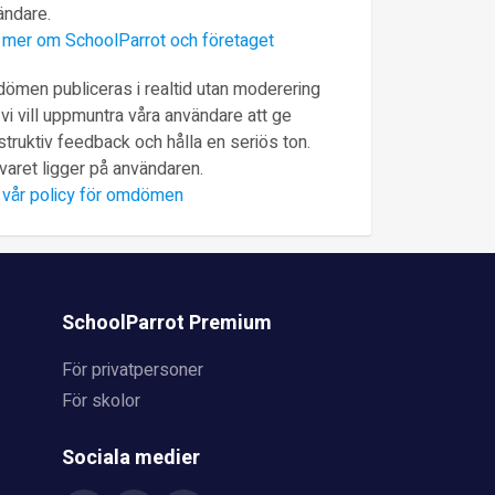
ändare.
 mer om SchoolParrot och företaget
ömen publiceras i realtid utan moderering
vi vill uppmuntra våra användare att ge
truktiv feedback och hålla en seriös ton.
varet ligger på användaren.
 vår policy för omdömen
SchoolParrot Premium
För privatpersoner
För skolor
Sociala medier