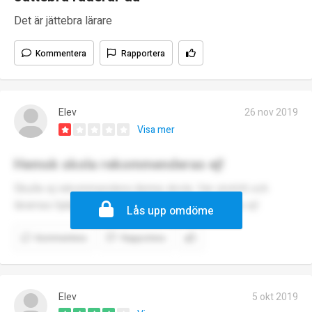
Det är jättebra lärare
Kommentera
Rapportera
Elev
26 nov 2019
Visa mer
Hemsk skola rekommenderas ej!
Skulle ej rekommendera denna skola. Var utstött och
lärarnas hjälp gjorde ingenting. Rekommenderas ej!
Lås upp omdöme
Kommentera
Rapportera
Elev
5 okt 2019