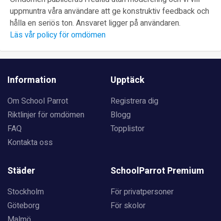
uppmuntra våra användare att ge konstruktiv feedback och
hålla en seriös ton. Ansvaret ligger på användaren.
Läs vår policy för omdömen
Information
Upptäck
Om School Parrot
Registrera dig
Riktlinjer för omdömen
Blogg
FAQ
Topplistor
Kontakta oss
Städer
SchoolParrot Premium
Stockholm
För privatpersoner
Göteborg
För skolor
Malmö