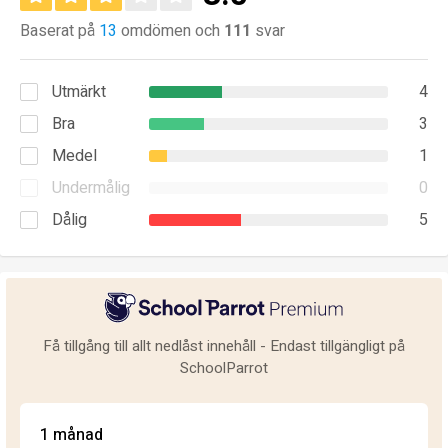
Baserat på
13
omdömen och
111
svar
Utmärkt
4
Bra
3
Medel
1
Undermålig
0
Dålig
5
Få tillgång till allt nedlåst innehåll - Endast tillgängligt på
SchoolParrot
1 månad