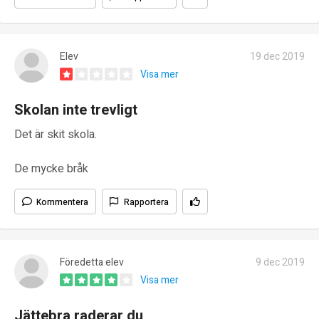
Elev
19 dec 2019
Visa mer
Skolan inte trevligt
Det är skit skola.
De mycke bråk
Kommentera
Rapportera
Föredetta elev
9 dec 2019
Visa mer
Jättebra raderar du