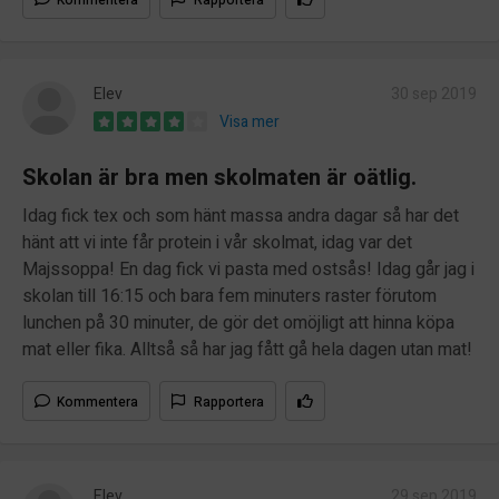
Elev
30 sep 2019
Visa mer
Skolan är bra men skolmaten är oätlig.
Idag fick tex och som hänt massa andra dagar så har det
hänt att vi inte får protein i vår skolmat, idag var det
Majssoppa! En dag fick vi pasta med ostsås! Idag går jag i
skolan till 16:15 och bara fem minuters raster förutom
lunchen på 30 minuter, de gör det omöjligt att hinna köpa
mat eller fika. Alltså så har jag fått gå hela dagen utan mat!
Kommentera
Rapportera
Elev
29 sep 2019