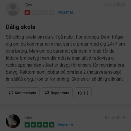
Elev
17 feb 2020
Visa mer
Dålig skola
Så äcklig skola om du vill gå natur. För stränga. Dem frågar
dig om du kommer en minut sent o pratar med dig 24/7 om
dina betyg. Men om du däremot går barn o fritid får du
lättare bra betyg men där måste man alltid redovisa o
räcka upp handen vilket är drygt för annars får man inte bra
betyg. Rektorn som jobbar på område 2 (naturvetenskap)
är såååå dryg. Hon är för sträng. Skolan är så dålig allmänt.
Kommentera
Rapportera
(1)
Elev
18 nov 2019
Visa mer