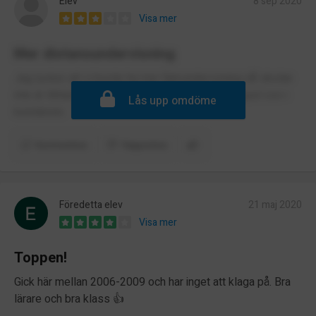
Elev
8 sep 2020
Visa mer
Mer distansundervisning
Jag tycker att vi borde ha mer fjärrundervisning då skolan
inte är tillräckligt stor för att kunna undvika trängsel osv i
Lås upp omdöme
korridoren.
Kommentera
Rapportera
Föredetta elev
21 maj 2020
Visa mer
Toppen!
Gick här mellan 2006-2009 och har inget att klaga på. Bra
lärare och bra klass 👍