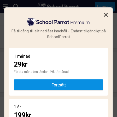
Logga in
Se alla skolor i Gamla Staden-Sandskogen, Ystad
Få tillgång till allt nedlåst innehåll - Endast tillgängligt på
Ystad Gymnasium
SchoolParrot
Gymnasium · Kommunal · Ystad
1 månad
29kr
Skriv ett omdöme
helt anonymt
Första månaden. Sedan 49kr / månad
Skriv omdöme
Fortsätt
Omdömen
1 år
3.0
199kr