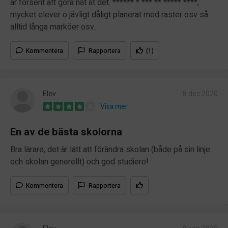
är försent att göra nåt åt det. ****** * *** ** ***** ****,
mycket elever o jävligt dåligt planerat med raster osv så
alltid långa marköer osv.
Kommentera
Rapportera
(1)
Elev
8 dec 2020
Visa mer
En av de bästa skolorna
Bra lärare, det är lätt att förändra skolan (både på sin linje
och skolan generellt) och god studiero!
Kommentera
Rapportera