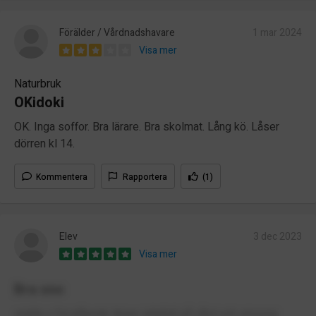
Förälder / Vårdnadshavare
1 mar 2024
Visa mer
Naturbruk
OKidoki
OK. Inga soffor. Bra lärare. Bra skolmat. Lång kö. Låser
dörren kl 14.
Kommentera
Rapportera
(1)
Elev
3 dec 2023
Visa mer
Bra sno
snälla o förstående lärare iallafall på vård och omsorg