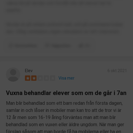
vakna tid på skolan och förstår inte att elever har liv
utanför.
Skolan är på vintern extremt kall, och på sommaren kokar
den. Dålig ventilation, ingen cirkulation av luft i klassrum.
Kommentera
Rapportera
(1)
Elev
6 okt 2021
Visa mer
Vuxna behandlar elever som om de går i 7an
Man blir behandlad som ett barn redan från första dagen,
samlar in och låser in mobiler man kan tro att de tror vi är
12 år men som 16-19 åring förväntas man att man blir
behandlad som en vuxen eller äldre ungdom. När man ger
förslag såsom att man borde få ha mobilerna eller ha en