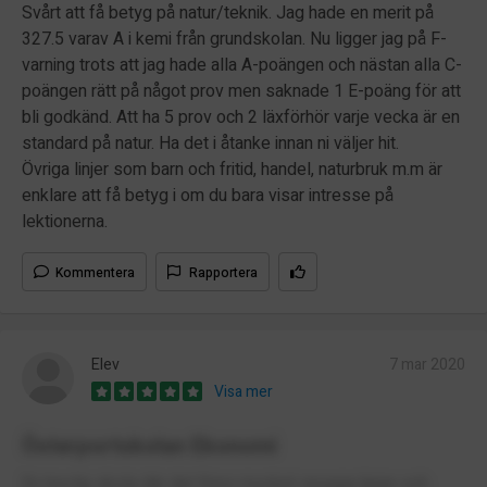
Svårt att få betyg på natur/teknik. Jag hade en merit på
327.5 varav A i kemi från grundskolan. Nu ligger jag på F-
varning trots att jag hade alla A-poängen och nästan alla C-
poängen rätt på något prov men saknade 1 E-poäng för att
bli godkänd. Att ha 5 prov och 2 läxförhör varje vecka är en
standard på natur. Ha det i åtanke innan ni väljer hit.
Övriga linjer som barn och fritid, handel, naturbruk m.m är
enklare att få betyg i om du bara visar intresse på
lektionerna.
Kommentera
Rapportera
Elev
7 mar 2020
Visa mer
Österportskolan Ekonomi
En trevlig skola där det finns mycket snygga tjejer och