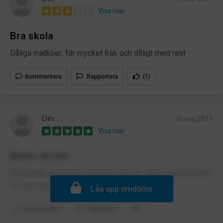
Visa mer
Bra skola
Dåliga matköer, för mycket fisk och dåligt med rast
Kommentera
Rapportera
(1)
Elev
30 aug 2019
Visa mer
Bästa skolan
Den bästa skolan jag någonsin gått på. Varje elev tas hand
om bra trots att det är en sådan stor skola.
Lås upp omdöme
Kommentera
Rapportera