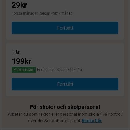
29kr
Första månaden. Sedan 49kr / månad
Fortsätt
1 år
199kr
Första året. Sedan 399kr / år
Mest prisvärd
Fortsätt
För skolor och skolpersonal
Arbetar du som rektor eller personal inom skola? Ta kontroll
över din SchooParrot profil.
Klicka här