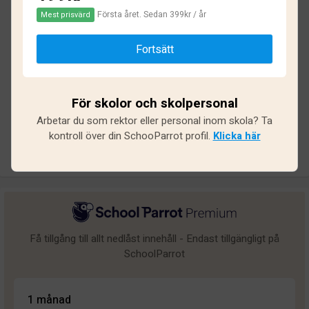
Första året. Sedan 399kr / år
Mest prisvärd
Baserat på
22
omdömen och
163
svar
Fortsätt
Utmärkt
5
Bra
5
För skolor och skolpersonal
Medel
4
Arbetar du som rektor eller personal inom skola? Ta
Undermålig
2
kontroll över din SchooParrot profil.
Klicka här
Dålig
6
Få tillgång till allt nedlåst innehåll - Endast tillgängligt på
SchoolParrot
1 månad