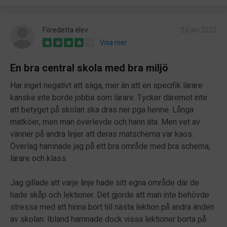
Föredetta elev
23 jan 2022
Visa mer
En bra central skola med bra miljö
Har inget negativt att säga, mer än att en specifik lärare
kanske inte borde jobba som lärare. Tycker däremot inte
att betyget på skolan ska dras ner pga henne. Långa
matköer, men man överlevde och hann äta. Men vet av
vänner på andra linjer att deras matschema var kaos.
Överlag hamnade jag på ett bra område med bra schema,
lärare och klass.
Jag gillade att varje linje hade sitt egna område där de
hade skåp och lektioner. Det gjorde att man inte behövde
stressa med att hinna bort till nästa lektion på andra änden
av skolan. Ibland hamnade dock vissa lektioner borta på