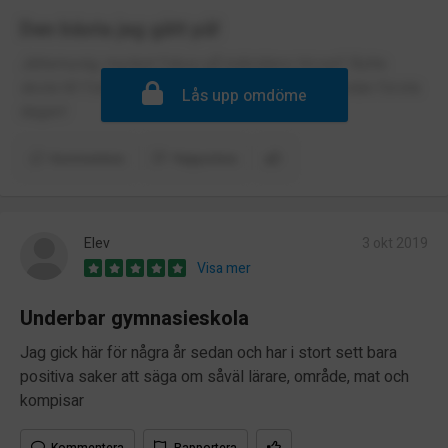
Den bästa jag gått på!
Jättemysig, mycket fokus på individens trivsel! Bytte
skola till Ystad Gymnasium och trivdes super redan första
Lås upp omdöme
dagen!
Kommentera
Rapportera
Elev
3 okt 2019
Visa mer
Underbar gymnasieskola
Jag gick här för några år sedan och har i stort sett bara
positiva saker att säga om såväl lärare, område, mat och
kompisar
Kommentera
Rapportera