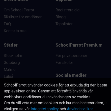
Om School Parrot
Registrera dig
Riktlinjer för omdömen
Blogg
FAQ
Topplistor
Kontakta oss
Städer
SchoolParrot Premium
Stockholm
För privatpersoner
Göteborg
För skolor
Malmö
Sociala medier
Luleå
Uppsala
SchoolParrot använder cookies för att erbjuda dig den bästa
upplevelsen online. Genom att fortsätta använda vår
webbplats godkänner du användningen av cookies.
Copyright SchoolParrot AB 2023
|
Användarvillkor
|
Integritetspolicy
Om du vill veta mer om cookies och hur man hanterar dem,
vänligen se vår
Integritetspolicy
och
Användarvillkor
.