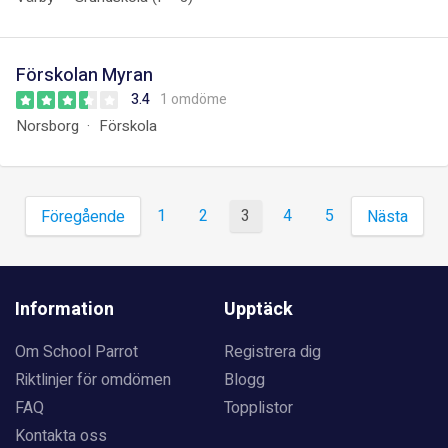
Förskolan Myran
3.4
1 omdöme
Norsborg
Förskola
1
2
3
4
5
Föregående
Nästa
Information
Upptäck
Om School Parrot
Registrera dig
Riktlinjer för omdömen
Blogg
FAQ
Topplistor
Kontakta oss