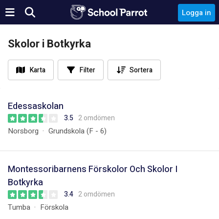
Logga in
Skolor i Botkyrka
Karta
Filter
Sortera
Edessaskolan
3.5
2 omdömen
Norsborg
Grundskola (F - 6)
Montessoribarnens Förskolor Och Skolor I
Botkyrka
3.4
2 omdömen
Tumba
Förskola