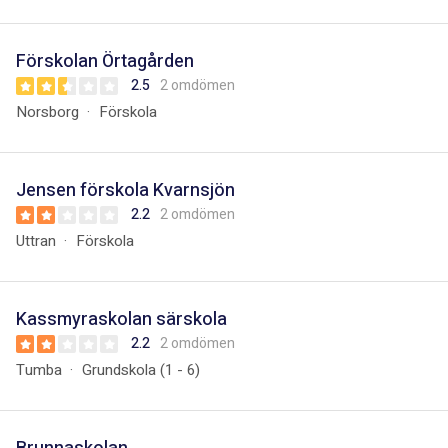
Förskolan Örtagården
2.5
2 omdömen
Norsborg
Förskola
Jensen förskola Kvarnsjön
2.2
2 omdömen
Uttran
Förskola
Kassmyraskolan särskola
2.2
2 omdömen
Tumba
Grundskola (1 - 6)