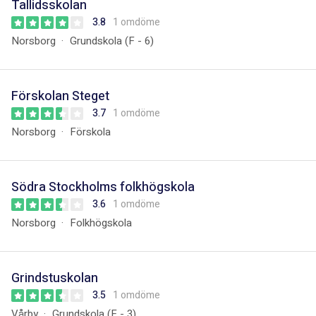
Tallidsskolan
3.8
1 omdöme
Norsborg
Grundskola (F - 6)
Förskolan Steget
3.7
1 omdöme
Norsborg
Förskola
Södra Stockholms folkhögskola
3.6
1 omdöme
Norsborg
Folkhögskola
Grindstuskolan
3.5
1 omdöme
Vårby
Grundskola (F - 3)