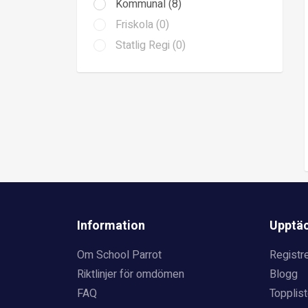
Kommunal (8)
Friskola (0)
Statlig Regi (0)
Information
Upptä
Om School Parrot
Registre
Riktlinjer för omdömen
Blogg
FAQ
Topplist