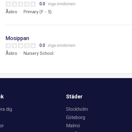
0.0
inga omdömen
Åsbro
Primary (F - 5)
Mosippan
0.0
inga omdömen
Åsbro
Nursery School
ck
Städer
ra dig
Stockholm
Göteborg
or
Malmö