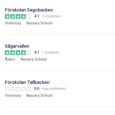
Förskolan Sagobacken
4.1
2 omdömen
Vretstorp
Nursery School
Sågarvallen
4.1
1 omdöme
Åsbro
Nursery School
Förskolan Tallbacken
0.0
inga omdömen
Vretstorp
Nursery School