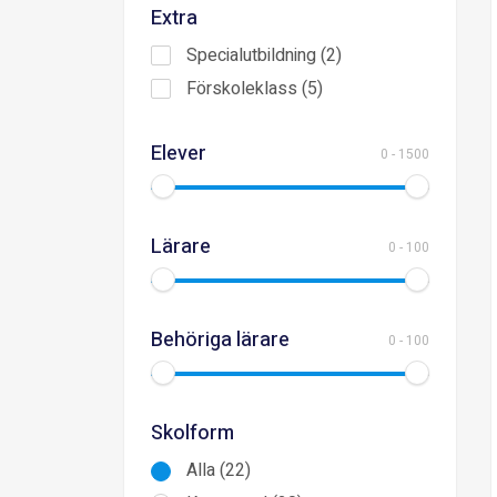
Extra
Specialutbildning (2)
Förskoleklass (5)
Elever
0
-
1500
Lärare
0
-
100
Behöriga lärare
0
-
100
Skolform
Alla (22)