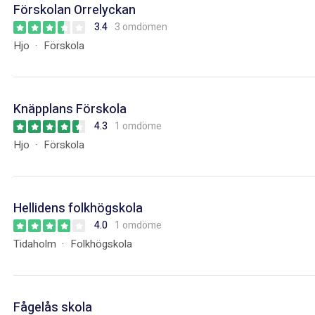
Förskolan Orrelyckan
3.4
3 omdömen
Hjo
Förskola
Knäpplans Förskola
4.3
1 omdöme
Hjo
Förskola
Hellidens folkhögskola
4.0
1 omdöme
Tidaholm
Folkhögskola
Fågelås skola