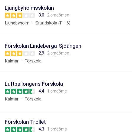
Ljungbyholmsskolan
3.0
2 omdömen
Ljungbyholm
Grundskola (F - 6)
Förskolan Lindeberga-Sjöängen
2.9
2 omdömen
Kalmar
Förskola
Luftballongens Förskola
4.4
1 omdöme
Kalmar
Förskola
Förskolan Trollet
4.3
1 omdöme