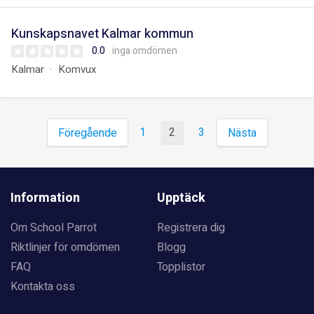
Kunskapsnavet Kalmar kommun
0.0
inga omdömen
Kalmar
Komvux
1
2
3
Föregående
Nästa
Information
Upptäck
Om School Parrot
Registrera dig
Riktlinjer för omdömen
Blogg
FAQ
Topplistor
Kontakta oss