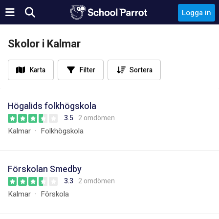
Logga in
Skolor i Kalmar
Karta
Filter
Sortera
Högalids folkhögskola
3.5
2 omdömen
Kalmar
Folkhögskola
Förskolan Smedby
3.3
2 omdömen
Kalmar
Förskola