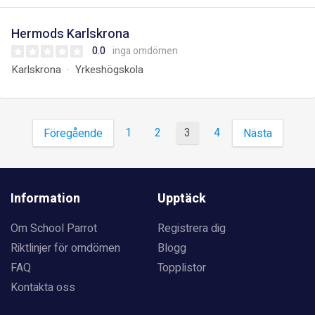
Hermods Karlskrona
0.0
inga omdömen
Karlskrona
Yrkeshögskola
1
2
3
4
Föregående
Nästa
Information
Upptäck
Om School Parrot
Registrera dig
Riktlinjer för omdömen
Blogg
FAQ
Topplistor
Kontakta oss