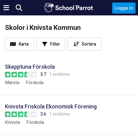
Logga in
Skolor i Knivsta Kommun
Karta
Filter
Sortera
Skepptuna Förskola
3.7
1 omdöme
Märsta
Förskola
Knivsta Friskola Ekonomisk Förening
3.6
1 omdöme
Knivsta
Förskola