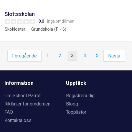
Slottsskolan
0.0
inga omdömen
Skokloster
Grundskola (F - 6)
1
2
3
4
5
Föregående
Nästa
Information
Upptäck
Om School Parrot
Registrera dig
Riktlinjer för omdömen
Blogg
FAQ
Topplistor
Kontakta oss