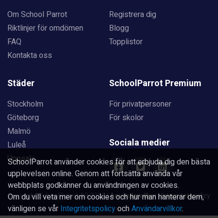
Om School Parrot
Registrera dig
Riktlinjer för omdömen
Blogg
FAQ
Topplistor
Kontakta oss
Städer
SchoolParrot Premium
Stockholm
För privatpersoner
Göteborg
För skolor
Malmö
Sociala medier
Luleå
Uppsala
SchoolParrot använder cookies för att erbjuda dig den bästa
upplevelsen online. Genom att fortsätta använda vår
webbplats godkänner du användningen av cookies.
Copyright SchoolParrot AB 2023
|
Användarvillkor
|
Integritetspolicy
Om du vill veta mer om cookies och hur man hanterar dem,
vänligen se vår
Integritetspolicy
och
Användarvillkor
.